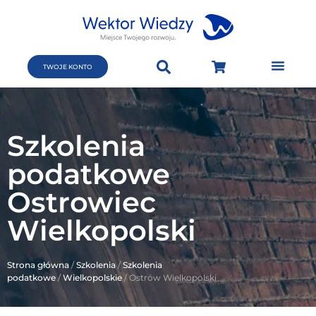
TWOJE KONTO
Szkolenia
podatkowe
Ostrowiec
Wielkopolski
Strona główna
/
Szkolenia
/
Szkolenia
podatkowe
/
Wielkopolskie
/ Ostrów Wielkopolski