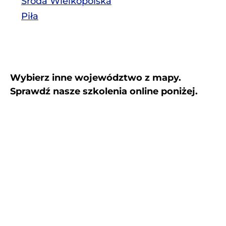
Środa Wielkopolska
Piła
Wybierz inne województwo z mapy.
Sprawdź nasze szkolenia online poniżej.
PM
WN
ZP
PD
KP
MZ
WP
LB
LD
LU
DS