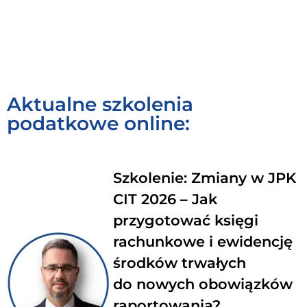
SK
OP
SL
PK
MA
Aktualne szkolenia
podatkowe online:
Szkolenie: Zmiany w JPK
CIT 2026 – Jak
przygotować księgi
rachunkowe i ewidencję
środków trwałych
do nowych obowiązków
raportowania?