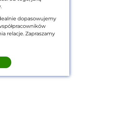
y.
dealnie dopasowujemy
d współpracowników
nia relacje. Zapraszamy