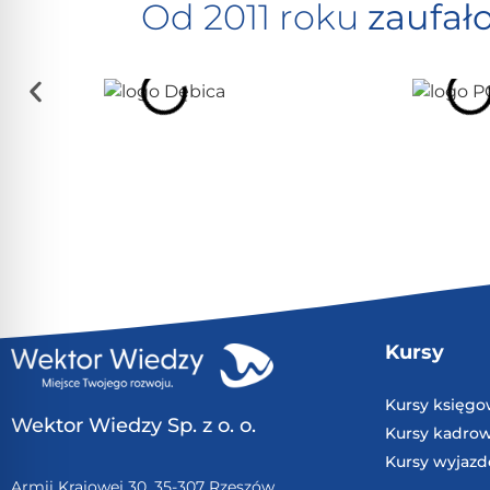
Od 2011 roku
zaufał
Kursy
Kursy księg
Wektor Wiedzy Sp. z o. o.
Kursy kadro
Kursy wyjaz
Armii Krajowej 30, 35-307 Rzeszów