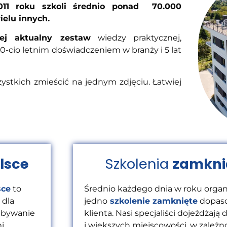
011 roku szkoli średnio ponad 70.000
ielu innych.
ej aktualny zestaw
wiedzy praktycznej,
-cio letnim doświadczeniem w branży i 5 lat
zystkich zmieścić na jednym zdjęciu. Łatwiej
olsce
Szkolenia
zamknię
sce
to
Średnio każdego dnia w roku organ
 dla
jedno
szkolenie zamknięte
dopaso
Nabywanie
klienta. Nasi specjaliści dojeżdżają
i
i większych miejscowości, w zależno