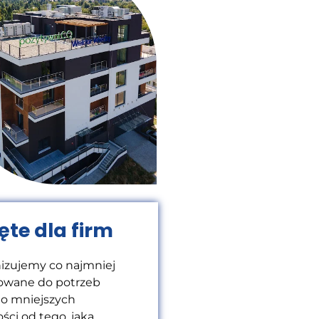
te dla firm
izujemy co najmniej
wane do potrzeb
 do mniejszych
ści od tego, jaką