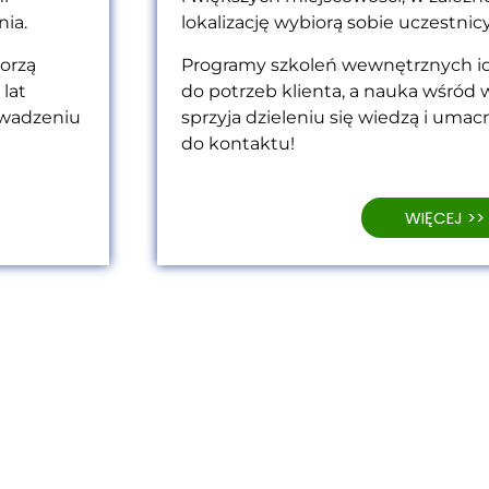
ia.
lokalizację wybiorą sobie uczestnic
orzą
Programy szkoleń wewnętrznych i
 lat
do potrzeb klienta, a nauka wśró
owadzeniu
sprzyja dzieleniu się wiedzą i umac
do kontaktu!
WIĘCEJ >>