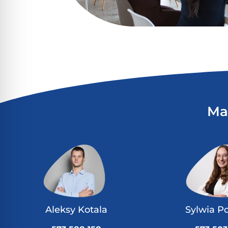
Ma
Aleksy Kotala
Sylwia P