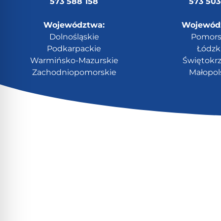
573 588 158
573 503
Województwa:
Wojewód
Dolnośląskie
Pomors
Podkarpackie
Łódzk
Warmińsko-Mazurskie
Świętokrz
Zachodniopomorskie
Małopol