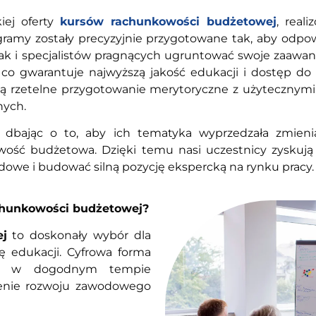
iej oferty
kursów rachunkowości budżetowej
, real
ogramy zostały precyzyjnie przygotowane tak, aby odpo
 jak i specjalistów pragnących ugruntować swoje zaaw
co gwarantuje najwyższą jakość edukacji i dostęp do 
czą rzetelne przygotowanie merytoryczne z użyteczny
nych.
, dbając o to, aby ich tematyka wyprzedzała zmieni
wość budżetowa. Dzięki temu nasi uczestnicy zyskują
dowe i budować silną pozycję ekspercką na rynku pracy.
chunkowości budżetowej?
j
to doskonały wybór dla
ę edukacji. Cyfrowa forma
dzę w dogodnym tempie
zenie rozwoju zawodowego