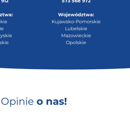
 912
573 568 972
ztwa:
Województwa:
kie
Kujawsko-Pomorskie
ie
Lubelskie
yskie
Mazowieckie
skie
Opolskie
Opinie
o nas!