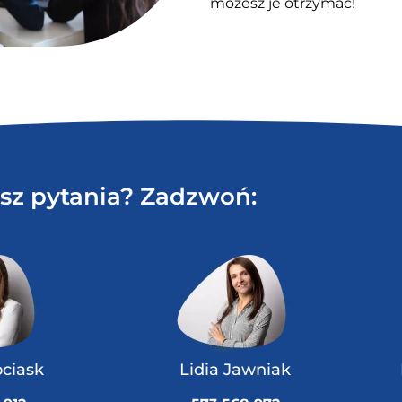
możesz je otrzymać!
sz pytania? Zadzwoń:
ociask
Lidia Jawniak