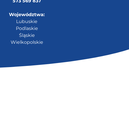
573 569 837
Województwa:
Lubuskie
Podlaskie
Śląskie
Wielkopolskie