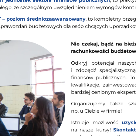
h jednostek sektora finansów publicznych
, to prakt
trwałego, ze szczególnym uwzględnieniem wymogów kontr
ST – poziom średniozaawansowany
, to kompletny prze
sprawozdań budżetowych dla osób chcących uporządkow
Nie czekaj, bądź na bież
rachunkowości budżetow
Odkryj potencjał nasz
i zdobądź specjalistyczn
finansów publicznych. T
kwalifikacje, zainwestow
bardziej cenionym eksper
Organizujemy także szk
np. u Ciebie w firmie!
Istnieje możliwość
uzys
na nasze kursy!
Skontakt