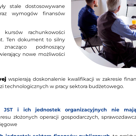
ły stale dostosowywane
 oraz wymogów finansów
 kursów rachunkowości
at. Ten dokument to silny
znacząco podnoszący
wierający nowe możliwości
wej
wspierają doskonalenie kwalifikacji w zakresie fin
zi technologicznych w pracy sektora budżetowego.
 JST i ich jednostek organizacyjnych nie maj
akresu złożonych operacji gospodarczych, sprawozdawc
sięgowe