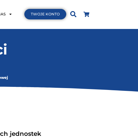
NAS
TWOJE KONTO
i
owej
ich jednostek