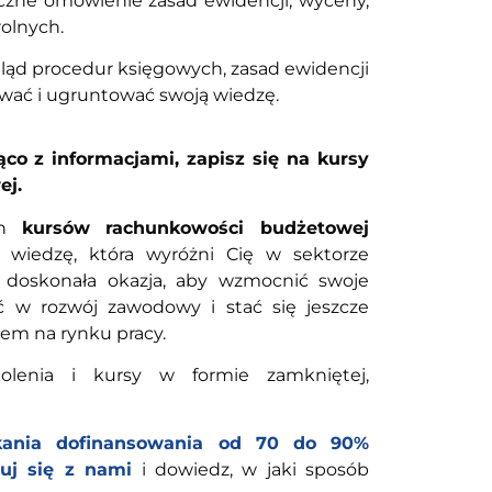
yczne omówienie zasad ewidencji, wyceny,
olnych.
gląd procedur księgowych, zasad ewidencji
ać i ugruntować swoją wiedzę.
ąco z informacjami, zapisz się na kursy
ej.
ych
kursów rachunkowości budżetowej
ą wiedzę, która wyróżni Cię w sektorze
o doskonała okazja, aby wzmocnić swoje
ać w rozwój zawodowy i stać się jeszcze
tem na rynku pracy.
olenia i kursy w formie zamkniętej,
kania dofinansowania od 70 do 90%
uj się z nami
i dowiedz, w jaki sposób