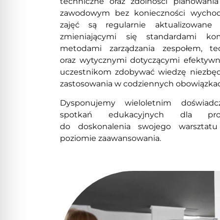
techniczne oraz zdolności planowani
zawodowym bez konieczności wychod
zajęć są regularnie aktualizowane
zmieniającymi się standardami kom
metodami zarządzania zespołem, te
oraz wytycznymi dotyczącymi efektywn
uczestnikom zdobywać wiedzę niezbę
zastosowania w codziennych obowiązka
Dysponujemy wieloletnim doświad
spotkań edukacyjnych dla profe
do doskonalenia swojego warsztat
poziomie zaawansowania.