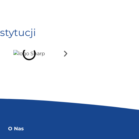
stytucji
O Nas