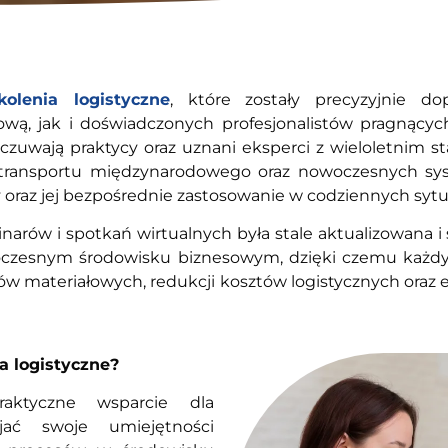
kolenia logistyczne
, które zostały precyzyjnie 
wą, jak i doświadczonych profesjonalistów pragnących
zuwają praktycy oraz uznani eksperci z wieloletnim st
 transportu międzynarodowego oraz nowoczesnych s
 oraz jej bezpośrednie zastosowanie w codziennych sy
arów i spotkań wirtualnych była stale aktualizowana i 
oczesnym środowisku biznesowym, dzięki czemu każdy 
w materiałowych, redukcji kosztów logistycznych oraz
a logistyczne?
aktyczne wsparcie dla
jać swoje umiejętności