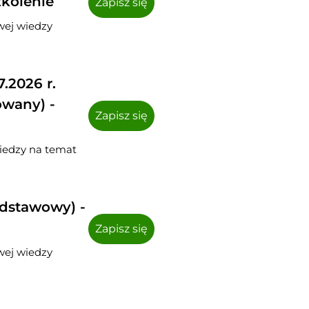
kolenie
Zapisz się
wej wiedzy
.2026 r.
wany) -
Zapisz się
wiedzy na temat
dstawowy) -
Zapisz się
wej wiedzy