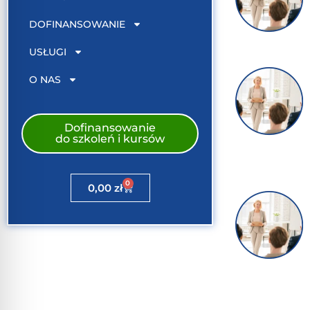
DOFINANSOWANIE
USŁUGI
O NAS
Dofinansowanie
do szkoleń i kursów
0
0,00
zł