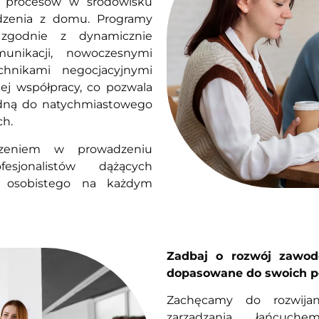
a procesów w środowisku
zenia z domu. Programy
 zgodnie z dynamicznie
unikacji, nowoczesnymi
chnikami negocjacyjnymi
ej współpracy, co pozwala
dną do natychmiastowego
ch.
czeniem w prowadzeniu
sjonalistów dążących
u osobistego na każdym
Zadbaj o rozwój zawodo
dopasowane do swoich p
Zachęcamy do rozwijan
zarządzania łańcuch