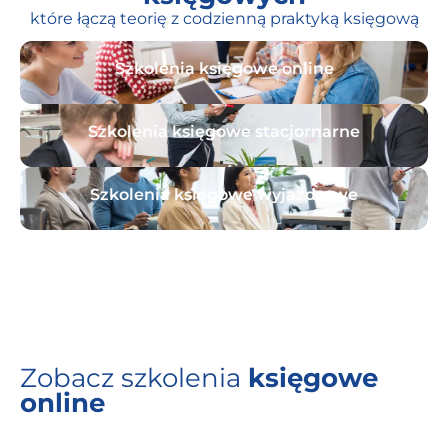
które łączą teorię z codzienną praktyką księgową
Szkolenia księgowe online
Szkolenia księgowe stacjornarne
Szkolenia księgowe wyjazdrowe
Archiwum szkoleń księgowych
Zobacz szkolenia
księgowe
online