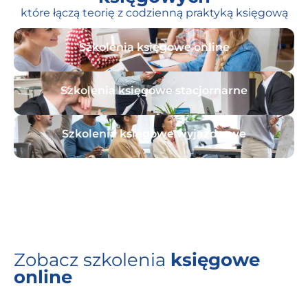
które łączą teorię z codzienną praktyką księgową
Szkolenia księgowe online
Szkolenia księgowe stacjornarne
Szkolenia księgowe wyjazdrowe
Archiwum szkoleń księgowych
Zobacz szkolenia
księgowe
online