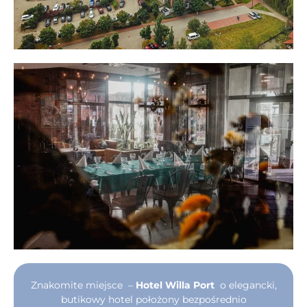
Znakomite miejsce –
Hotel Willa Port
o elegancki,
butikowy hotel położony bezpośrednio