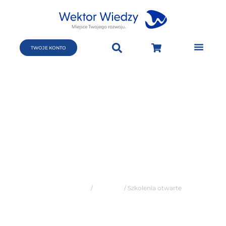
TWOJE KONTO
Szkolenia i kursy
otwarte stacjonarne
dla Księgowych,
Kadrowych, Płac
Strona główna
/
Szkolenia
/ Szkolenia otwarte