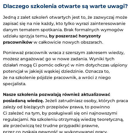
Dlaczego szkolenia otwarte są warte uwagi?
Jedną z zalet szkoleń otwartych jest to, że zazwyczaj może
zapisać się na nie każdy, kto tylko wyrazi zainteresowanie
danym tematem spotkania. Brak formalnych wymogów
udziału sprzyja temu,
by poszerzać horyzonty
pracowników
w całkowicie nowych obszarach.
Ponieważ pracownik wraca z szerszym zakresem wiedzy,
możesz angażować go w nowe zadania. Wyniki tych
działań mogą Ci pomóc odkryć w nim dotychczas uśpiony
potencjał w jakiejś wąskiej dziedzinie. Oznacza to,
że na szkolenie pójdzie pracownik, a wróci z niego
specjalista.
Nasze szkolenia pozwalają również aktualizować
posiadaną wiedzę.
Jeżeli zatrudniasz osoby, których praca
zależy od bieżących przepisów prawa, to powinno
Ci zależeć na tym, by posługiwali się oni najnowszymi
regulacjami. Na szkoleniu otrzymają wiedzę teoretyczną,
ale przećwiczą też trudne przypadki prawne,
przez co zyskają pewność w wykonywanej pracy.