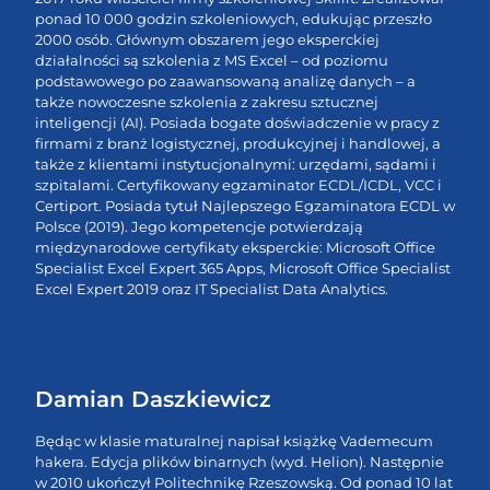
ponad 10 000 godzin szkoleniowych, edukując przeszło
2000 osób. Głównym obszarem jego eksperckiej
działalności są szkolenia z MS Excel – od poziomu
podstawowego po zaawansowaną analizę danych – a
także nowoczesne szkolenia z zakresu sztucznej
inteligencji (AI). Posiada bogate doświadczenie w pracy z
firmami z branż logistycznej, produkcyjnej i handlowej, a
także z klientami instytucjonalnymi: urzędami, sądami i
szpitalami. Certyfikowany egzaminator ECDL/ICDL, VCC i
Certiport. Posiada tytuł Najlepszego Egzaminatora ECDL w
Polsce (2019). Jego kompetencje potwierdzają
międzynarodowe certyfikaty eksperckie: Microsoft Office
Specialist Excel Expert 365 Apps, Microsoft Office Specialist
Excel Expert 2019 oraz IT Specialist Data Analytics.
Damian Daszkiewicz
Będąc w klasie maturalnej napisał książkę Vademecum
hakera. Edycja plików binarnych (wyd. Helion). Następnie
w 2010 ukończył Politechnikę Rzeszowską. Od ponad 10 lat