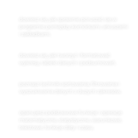
dowiesz się, jak sprawnie poruszać się w
programie pomiędzy komórkami, arkuszami
i zakładkami,
dowiesz się, jak tworzyć i formatować
wykresy, tabele danych i podsumowań,
poznasz techniki sortowania, filtrowania i
wyszukiwania danych z dużych zakresów,
opanujesz podstawowe funkcje i operacje
matematyczne, statystyczne, warunkowe,
tekstowe, funkcje daty i czasu,