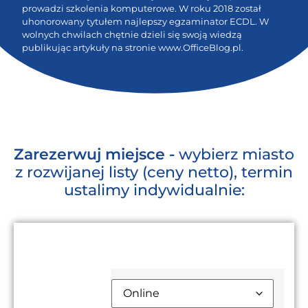
prowadzi szkolenia komputerowe. W roku 2018 został
uhonorowany tytułem najlepszy egzaminator ECDL. W
wolnych chwilach chętnie dzieli się swoją wiedzą
publikując artykuły na stronie www.OfficeBlog.pl.
Zarezerwuj miejsce -
wybierz miasto
z rozwijanej listy (ceny netto), termin
ustalimy indywidualnie:
Cena kursu [netto]:
1.590,00
zł
Miejsce
Kursu: