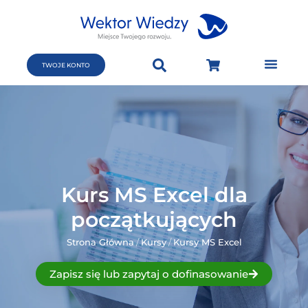
TWOJE KONTO
Kurs MS Excel dla
początkujących
Strona Główna
/
Kursy
/
Kursy MS Excel
Zapisz się lub zapytaj o dofinasowanie