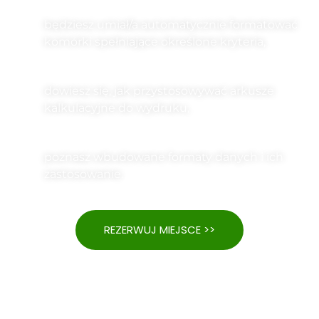
będziesz umiał/a automatycznie formatować
komórki spełniające określone kryteria,
dowiesz się, jak przystosowywać arkusze
kalkulacyjne do wydruku,
poznasz wbudowane formaty danych i ich
zastosowanie.
REZERWUJ MIEJSCE >>