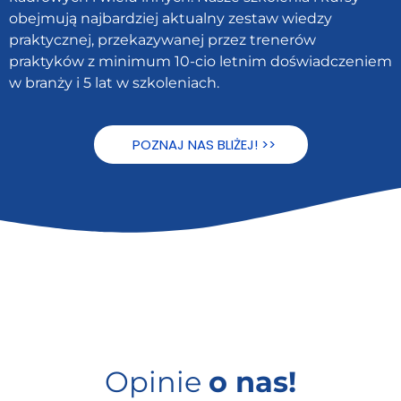
obejmują najbardziej aktualny zestaw wiedzy
praktycznej, przekazywanej przez trenerów
praktyków z minimum 10-cio letnim doświadczeniem
w branży i 5 lat w szkoleniach.
POZNAJ NAS BLIŻEJ! >>
Opinie
o nas!