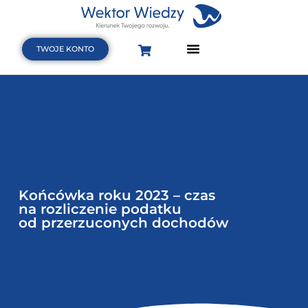
TWOJE KONTO
Strona Główna
Terminarz szkoleń i webinarów
Baza wiedzy
Końcówka roku 2023 – czas
na rozliczenie podatku
od przerzuconych dochodów