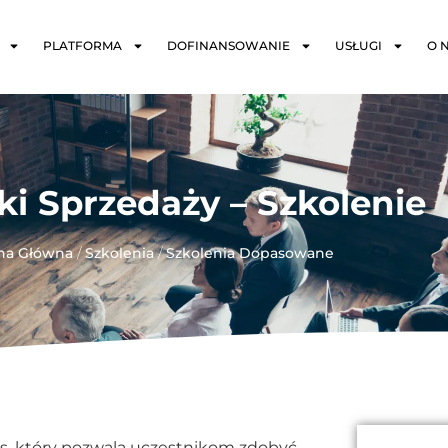
PLATFORMA
DOFINANSOWANIE
USŁUGI
O 
ki Sprzedaży – Szkolenie
na Główna
/
Szkolenia
/
Szkolenia Dopasowane
, który pozwala uczestnikom zdobyć