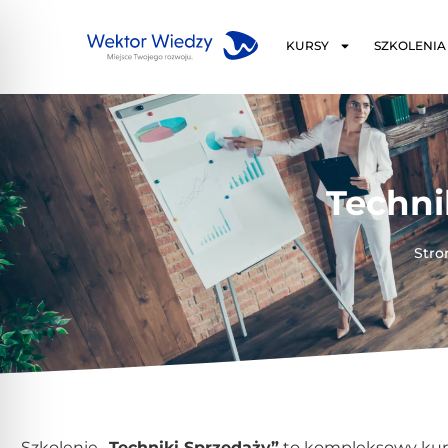
KURSY
SZKOLENIA
Techni
Stro
Szkolenie
,,Techniki Sprzedaży”
to kompleksowy kurs