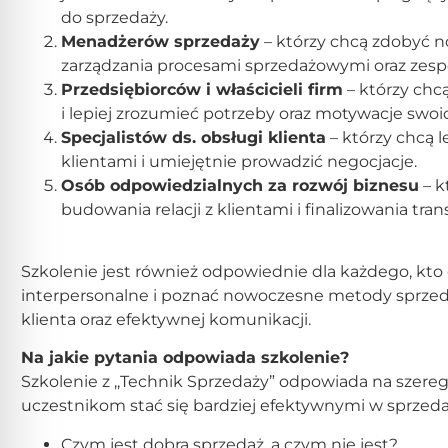
do sprzedaży.
Menadżerów sprzedaży
– którzy chcą zdobyć n
zarządzania procesami sprzedażowymi oraz zes
Przedsiębiorców i właścicieli firm
– którzy chc
i lepiej zrozumieć potrzeby oraz motywacje swoi
Specjalistów ds. obsługi klienta
– którzy chcą l
klientami i umiejętnie prowadzić negocjacje.
Osób odpowiedzialnych za rozwój biznesu
– k
budowania relacji z klientami i finalizowania trans
Szkolenie jest również odpowiednie dla każdego, kto
interpersonalne i poznać nowoczesne metody sprzedaż
klienta oraz efektywnej komunikacji.
Na jakie pytania odpowiada szkolenie?
Szkolenie z ,,Technik Sprzedaży” odpowiada na szer
uczestnikom stać się bardziej efektywnymi w sprzed
Czym jest dobra sprzedaż, a czym nie jest?