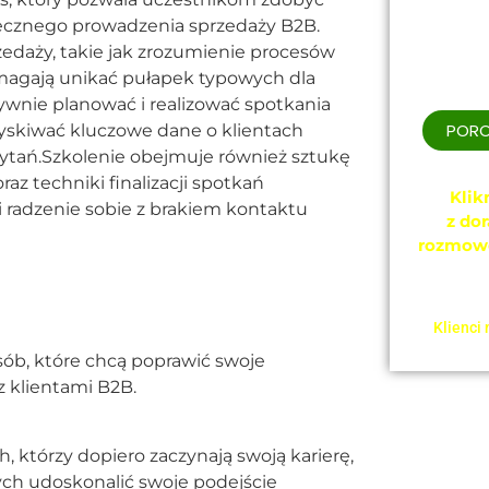
Szkole
tecznego prowadzenia sprzedaży B2B.
w formi
do i
edaży, takie jak zrozumienie procesów
omagają unikać pułapek typowych dla
ywnie planować i realizować spotkania
PORO
zyskiwać kluczowe dane o klientach
ytań.Szkolenie obejmuje również sztukę
z techniki finalizacji spotkań
Klik
i radzenie sobie z brakiem kontaktu
z do
rozmow
telefo
t
Klienci 
sób, które chcą poprawić swoje
 klientami B2B.
, którzy dopiero zaczynają swoją karierę,
ch udoskonalić swoje podejście