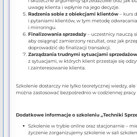
i skuteczne argumenty sprzedażowe oraz jak b
uwagę klienta i wpłynie na jego decyzje.
Radzenia sobie z obiekcjami klientów
– kurs d
i pytaniami klientów, w tym metodę odwracania 
i mirroringu.
Finalizowania sprzedaży
– uczestnicy nauczą si
aby osiągnąć zamierzony rezultat, oraz jak prz
doprowadzić do finalizacji transakcji.
Zarządzania trudnymi sytuacjami sprzedażo
z sytuacjami, w których klient przestaje się odz
i zainteresowanie klienta.
Szkolenie dostarczy nie tylko teoretycznej wiedzy, ale
można zastosować bezpośrednio w codziennej pracy z
Dodatkowe informacje o szkoleniu ,,Techniki Sprz
Szkolenie w trybie online oraz stacjonarnie – m
życzenie zorganizujemy szkolenie w sali szkole