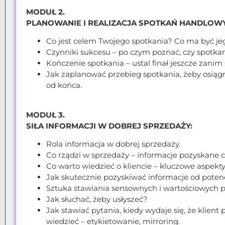
MODUŁ 2.
PLANOWANIE I REALIZACJA SPOTKAŃ HANDLOW
Co jest celem Twojego spotkania? Co ma być je
Czynniki sukcesu – po czym poznać, czy spotkan
Kończenie spotkania – ustal finał jeszcze zanim 
Jak zaplanować przebieg spotkania, żeby osiąg
od końca.
MODUŁ 3.
SIŁA INFORMACJI W DOBREJ SPRZEDAŻY:
Rola informacja w dobrej sprzedaży.
Co rządzi w sprzedaży – informacje pozyskane 
Co warto wiedzieć o kliencie – kluczowe aspekty
Jak skutecznie pozyskiwać informacje od potenc
Sztuka stawiania sensownych i wartościowych p
Jak słuchać, żeby usłyszeć?
Jak stawiać pytania, kiedy wydaje się, że klient 
wiedzieć – etykietowanie, mirroring.