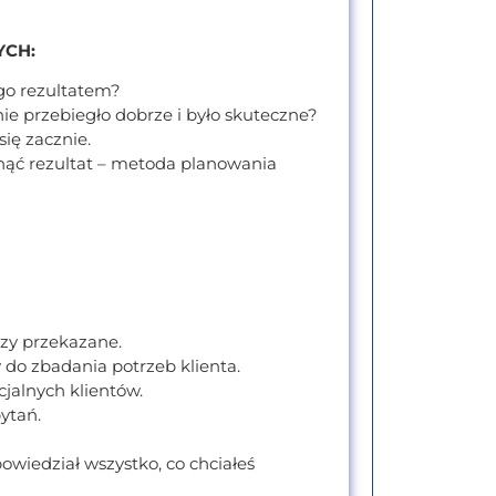
YCH:
go rezultatem?
ie przebiegło dobrze i było skuteczne?
się zacznie.
nąć rezultat – metoda planowania
czy przekazane.
 do zbadania potrzeb klienta.
jalnych klientów.
ytań.
powiedział wszystko, co chciałeś