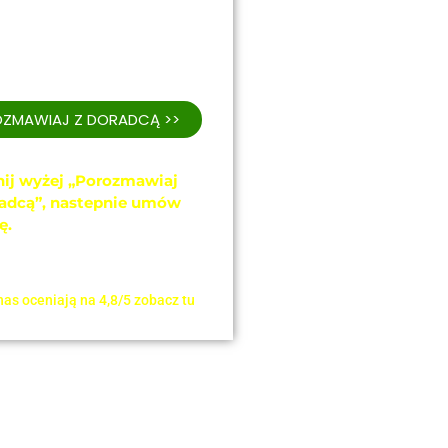
nie obecnie dostępne jest
e zamkniętej, dostosowanej
ndywidualnych potrzeb
Twojej firmy.
ZMAWIAJ Z DORADCĄ >>
nij wyżej „Porozmawiaj
radcą”, nastepnie umów
ę.
Skontaktujemy się z Tobą
nicznie, aby zorganizować
o szkolenie dla Ciebie!
nas oceniają na 4,8/5 zobacz tu