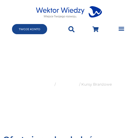
TWOJE KONTO
Kursy
branżowe
Strona główna
/
Kursy-stare
/ Kursy Branżowe