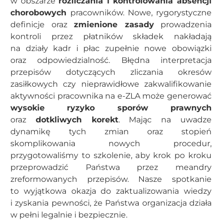
w obszarze
rozliczania i kontrolowania absencji
chorobowych
pracowników. Nowe, rygorystyczne
definicje oraz
zmienione zasady
prowadzenia
kontroli przez płatników składek nakładają
na działy kadr i płac zupełnie nowe obowiązki
oraz odpowiedzialność. Błędna interpretacja
przepisów dotyczących zliczania okresów
zasiłkowych czy nieprawidłowe zakwalifikowanie
aktywności pracownika na e-ZLA może generować
wysokie ryzyko sporów prawnych
oraz
dotkliwych korekt
. Mając na uwadze
dynamikę tych zmian oraz stopień
skomplikowania nowych procedur,
przygotowaliśmy to szkolenie, aby krok po kroku
przeprowadzić Państwa przez meandry
zreformowanych przepisów. Nasze spotkanie
to wyjątkowa okazja do zaktualizowania wiedzy
i zyskania pewności, że Państwa organizacja działa
w pełni legalnie i bezpiecznie.