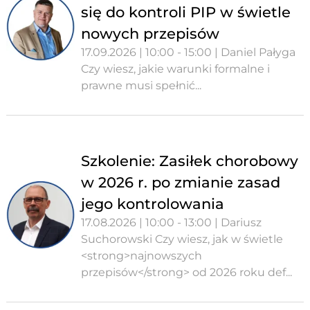
się do kontroli PIP w świetle
nowych przepisów
17.09.2026 | 10:00 - 15:00 | Daniel Pałyga
Czy wiesz, jakie warunki formalne i
prawne musi spełnić...
Szkolenie: Zasiłek chorobowy
w 2026 r. po zmianie zasad
jego kontrolowania
17.08.2026 | 10:00 - 13:00 | Dariusz
Suchorowski Czy wiesz, jak w świetle
<strong>najnowszych
przepisów</strong> od 2026 roku def...