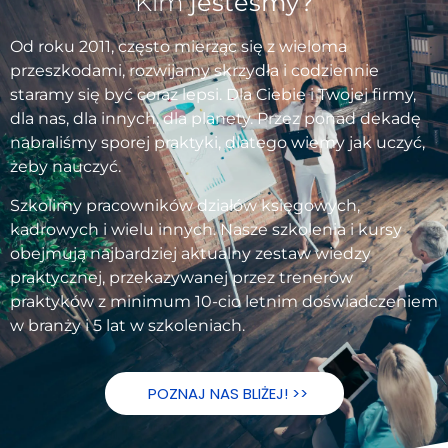
Kim
jesteśmy?
Od roku 2011, często mierząc się z wieloma
przeszkodami, rozwijamy skrzydła i codziennie
staramy się być coraz lepsi. Dla Ciebie i Twojej firmy,
dla nas, dla innych, dla planety. Przez ponad dekadę
nabraliśmy sporej praktyki, dlatego wiemy jak uczyć,
żeby nauczyć.
Szkolimy pracowników działów księgowych,
kadrowych i wielu innych. Nasze szkolenia i kursy
obejmują najbardziej aktualny zestaw wiedzy
praktycznej, przekazywanej przez trenerów
praktyków z minimum 10-cio letnim doświadczeniem
w branży i 5 lat w szkoleniach.
POZNAJ NAS BLIŻEJ! >>