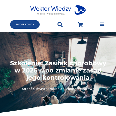
TWOJE KONTO
Szkolenie: Zasiłek chorobowy
w 2026 r. po zmianie zasad
jego kontrolowania
Strona Główna
/
Szkolenia
/
Szkolenia Kadrowe