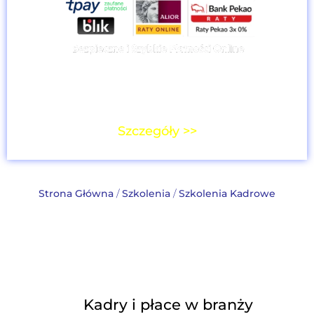
Cena dla użytkowników
płatnego pakietu
platformy księgowo – kadrowej:
0,00 zł
Szczegóły >>
Strona Główna
/
Szkolenia
/
Szkolenia Kadrowe
Kadry i płace w branży