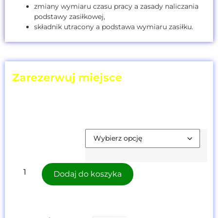
zmiany wymiaru czasu pracy a zasady naliczania
podstawy zasiłkowej,
składnik utracony a podstawa wymiaru zasiłku.
Zarezerwuj miejsce
wybierz termin
i ilość uczestników!
Cena szkolenia [netto]:
347,00
zł
Termin
Szkolenia:
Dodaj do koszyka