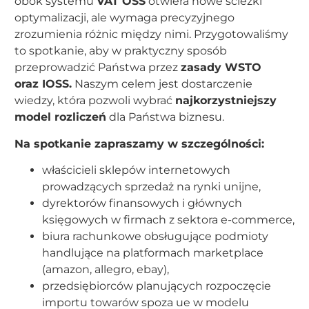
obok systemu
VAT OSS
otwiera nowe ścieżki
optymalizacji, ale wymaga precyzyjnego
zrozumienia różnic między nimi. Przygotowaliśmy
to spotkanie, aby w praktyczny sposób
przeprowadzić Państwa przez
zasady WSTO
oraz IOSS.
Naszym celem jest dostarczenie
wiedzy, która pozwoli wybrać
najkorzystniejszy
model rozliczeń
dla Państwa biznesu.
Na spotkanie zapraszamy w szczególności:
właścicieli sklepów internetowych
prowadzących sprzedaż na rynki unijne,
dyrektorów finansowych i głównych
księgowych w firmach z sektora e-commerce,
biura rachunkowe obsługujące podmioty
handlujące na platformach marketplace
(amazon, allegro, ebay),
przedsiębiorców planujących rozpoczęcie
importu towarów spoza ue w modelu