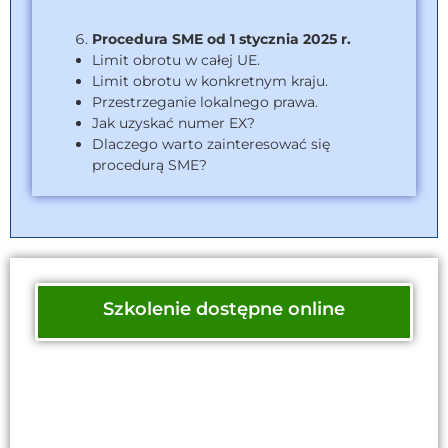
Procedura SME od 1 stycznia 2025 r.
Limit obrotu w całej UE.
Limit obrotu w konkretnym kraju.
Przestrzeganie lokalnego prawa.
Jak uzyskać numer EX?
Dlaczego warto zainteresować się
procedurą SME?
Szkolenie dostępne online
Znajdziesz je w Archiwum szkoleń na naszej
Platformie.
Uzyskaj dostęp w ramach pakietu i korzystaj
z wiedzy wtedy, kiedy potrzebujesz.