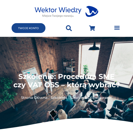
TWOJE KONTO
Szkolenie: Procedura SME
czy VAT OSS – którą wybrać?
Strona Główna
/
Szkolenia
/
Szkolenia Dopasowane