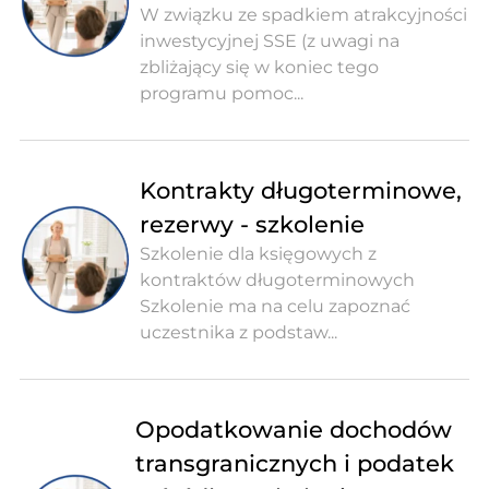
W związku ze spadkiem atrakcyjności
inwestycyjnej SSE (z uwagi na
zbliżający się w koniec tego
programu pomoc...
Kontrakty długoterminowe,
rezerwy - szkolenie
Szkolenie dla księgowych z
kontraktów długoterminowych
Szkolenie ma na celu zapoznać
uczestnika z podstaw...
Opodatkowanie dochodów
transgranicznych i podatek