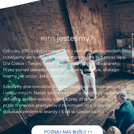
Kim
jesteśmy?
Od roku 2011, często mierząc się z wieloma przeszkodami,
rozwijamy skrzydła i codziennie staramy się być coraz lepsi.
Dla Ciebie i Twojej firmy, dla nas, dla innych, dla planety.
Przez ponad dekadę nabraliśmy sporej praktyki, dlatego
wiemy jak uczyć, żeby nauczyć.
Szkolimy pracowników działów księgowych, kadrowych
i wielu innych. Nasze szkolenia i kursy obejmują najbardziej
aktualny zestaw wiedzy praktycznej, przekazywanej
przez trenerów praktyków z minimum 10-cio letnim
doświadczeniem w branży i 5 lat w szkoleniach.
POZNAJ NAS BLIŻEJ! >>