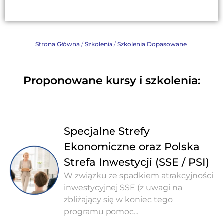
Strona Główna
/
Szkolenia
/
Szkolenia Dopasowane
Proponowane kursy i szkolenia:
Specjalne Strefy
Ekonomiczne oraz Polska
Strefa Inwestycji (SSE / PSI)
W związku ze spadkiem atrakcyjności
inwestycyjnej SSE (z uwagi na
zbliżający się w koniec tego
programu pomoc...