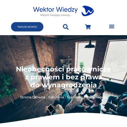
TWOJE KONTO
Nieobecności pracownicze
z prawem i bez prawa
do wynagrodzenia
Strona Główna
/
Szkolenia
/
Szkolenia Dopasowane