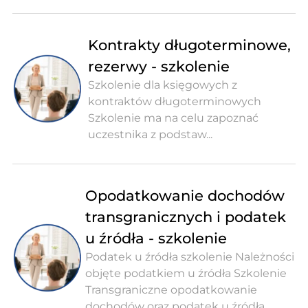
Kontrakty długoterminowe,
rezerwy - szkolenie
Szkolenie dla księgowych z
kontraktów długoterminowych
Szkolenie ma na celu zapoznać
uczestnika z podstaw...
Opodatkowanie dochodów
transgranicznych i podatek
u źródła - szkolenie
Podatek u źródła szkolenie Należności
objęte podatkiem u źródła Szkolenie
Transgraniczne opodatkowanie
dochodów oraz podatek u źródła