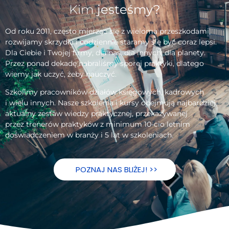
Kim
jesteśmy?
Od roku 2011, często mierząc się z wieloma przeszkodami,
rozwijamy skrzydła i codziennie staramy się być coraz lepsi.
Dla Ciebie i Twojej firmy, dla nas, dla innych, dla planety.
Przez ponad dekadę nabraliśmy sporej praktyki, dlatego
wiemy jak uczyć, żeby nauczyć.
Szkolimy pracowników działów księgowych, kadrowych
i wielu innych. Nasze szkolenia i kursy obejmują najbardziej
aktualny zestaw wiedzy praktycznej, przekazywanej
przez trenerów praktyków z minimum 10-cio letnim
doświadczeniem w branży i 5 lat w szkoleniach.
POZNAJ NAS BLIŻEJ! >>