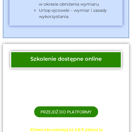
w okresie obniżenia wymiaru.
Urlop ojcowski – wymiar i zasady
wykorzystania.
Szkolenie dostępne online
Znajdziesz je w Archiwum szkoleń na naszej
Platformie.
Uzyskaj dostęp w ramach pakietu i korzystaj
z wiedzy wtedy, kiedy potrzebujesz.
PRZEJDŹ DO PLATFORMY
Klienci nas oceniają na 4,8/5 zobacz tu