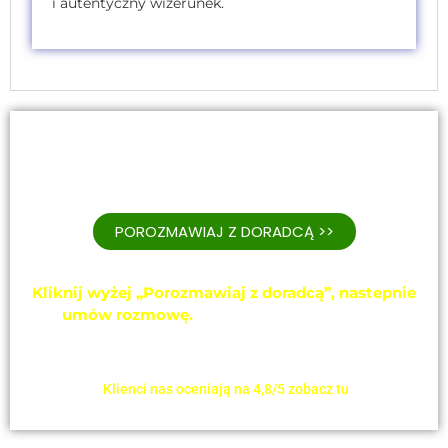
i autentyczny wizerunek.
Szkolenie obecnie dostępne jest w formie
zamkniętej, dostosowanej do indywidualnych
potrzeb Twojej firmy.
POROZMAWIAJ Z DORADCĄ >>
Kliknij wyżej „Porozmawiaj z doradcą”, nastepnie
umów rozmowę.
Skontaktujemy się z Tobą
telefonicznie, aby zorganizować to szkolenie dla
Ciebie!
Klienci nas oceniają na 4,8/5 zobacz tu