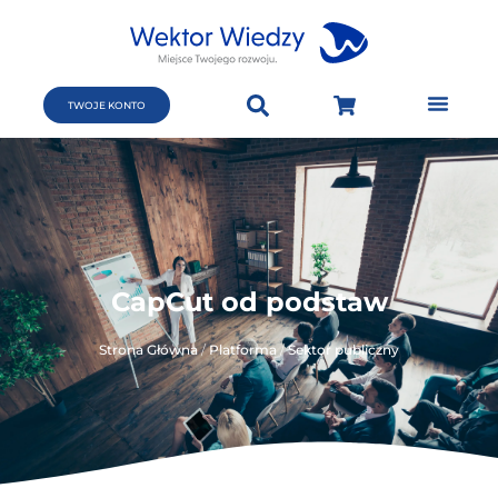
TWOJE KONTO
CapCut od podstaw
Strona Główna
/
Platforma
/
Sektor publiczny