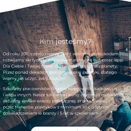
Kim
jesteśmy?
Od roku 2011, często mierząc się z wieloma przeszkodami,
rozwijamy skrzydła i codziennie staramy się być coraz lepsi.
Dla Ciebie i Twojej firmy, dla nas, dla innych, dla planety.
Przez ponad dekadę nabraliśmy sporej praktyki, dlatego
wiemy jak uczyć, żeby nauczyć.
Szkolimy pracowników działów księgowych, kadrowych
i wielu innych. Nasze szkolenia i kursy obejmują najbardziej
aktualny zestaw wiedzy praktycznej, przekazywanej
przez trenerów praktyków z minimum 10-cio letnim
doświadczeniem w branży i 5 lat w szkoleniach.