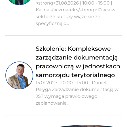
<strong>31.08.2026 | 10:00 - 15:00 |
Kalina Kaczmarek</strong> Praca w
sektorze kultury wiąże się ze
specyficzną o...
Szkolenie: Kompleksowe
zarządzanie dokumentacją
pracowniczą w jednostkach
samorządu terytorialnego
15.01.2027 | 10:00 - 15:00 | Daniel
Pałyga Zarządzanie dokumentacją w
JST wymaga prawidłowego
zaplanowania...