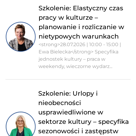
Szkolenie: Elastyczny czas
pracy w kulturze –
planowanie i rozliczanie w
nietypowych warunkach
<strong>28.07.2026 | 10:00 - 15:00 |
Ewa Bielecka</strong> Specyfika
jednostek kultury – praca w
weekendy, wieczorne wydarz...
Szkolenie: Urlopy i
nieobecności
usprawiedliwione w
sektorze kultury – specyfika
sezonowości i zastępstw