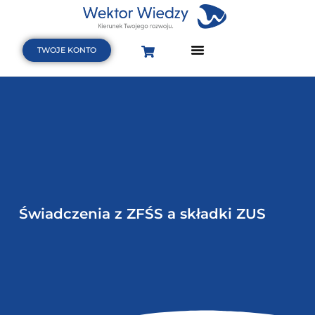
TWOJE KONTO
Strona Główna
Terminarz szkoleń i webinarów
Baza wiedzy
Świadczenia z ZFŚS a składki ZUS