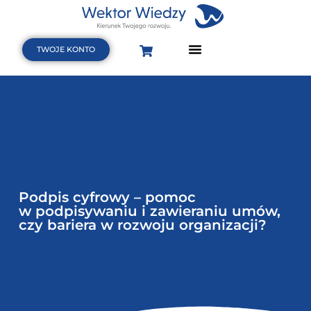
TWOJE KONTO
Strona Główna
Terminarz szkoleń i webinarów
Baza wiedzy
Podpis cyfrowy – pomoc
w podpisywaniu i zawieraniu umów,
czy bariera w rozwoju organizacji?