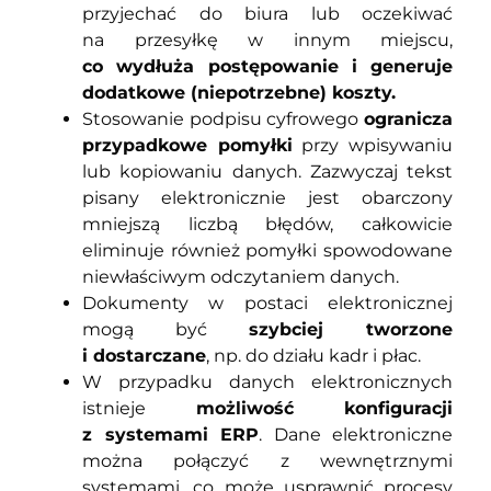
przyjechać do biura lub oczekiwać
na przesyłkę w innym miejscu,
co wydłuża postępowanie i generuje
dodatkowe (niepotrzebne) koszty.
Stosowanie podpisu cyfrowego
ogranicza
przypadkowe pomyłki
przy wpisywaniu
lub kopiowaniu danych. Zazwyczaj tekst
pisany elektronicznie jest obarczony
mniejszą liczbą błędów, całkowicie
eliminuje również pomyłki spowodowane
niewłaściwym odczytaniem danych.
Dokumenty w postaci elektronicznej
mogą być
szybciej tworzone
i dostarczane
, np. do działu kadr i płac.
W przypadku danych elektronicznych
istnieje
możliwość konfiguracji
z systemami ERP
. Dane elektroniczne
można połączyć z wewnętrznymi
systemami, co może usprawnić procesy