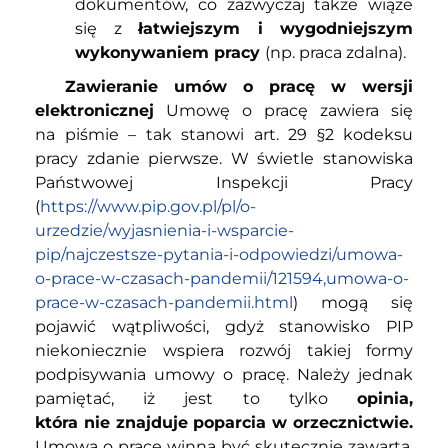
dokumentów, co zazwyczaj także wiąże
się z
łatwiejszym i wygodniejszym
wykonywaniem pracy
(np. praca zdalna).
Zawieranie umów o pracę w wersji
elektronicznej
Umowę o pracę zawiera się
na piśmie – tak stanowi art. 29 §2 kodeksu
pracy zdanie pierwsze. W świetle stanowiska
Państwowej Inspekcji Pracy
(
https://www.pip.gov.pl/pl/o-
urzedzie/wyjasnienia-i-wsparcie-
pip/najczestsze-pytania-i-odpowiedzi/umowa-
o-prace-w-czasach-pandemii/121594,umowa-o-
prace-w-czasach-pandemii.html
) mogą się
pojawić wątpliwości, gdyż stanowisko PIP
niekoniecznie wspiera rozwój takiej formy
podpisywania umowy o pracę. Należy jednak
pamiętać, iż jest to tylko
opinia,
która nie znajduje poparcia w orzecznictwie.
Umowa o pracę winna być skutecznie zawarta,