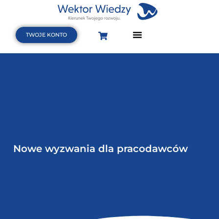
TWOJE KONTO
Strona Główna
Terminarz szkoleń i webinarów
Baza wiedzy
Nowe wyzwania dla pracodawców