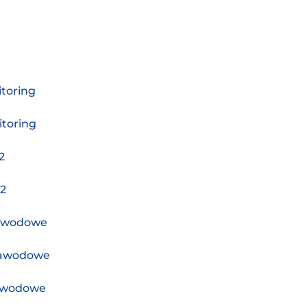
toring
toring
2
2
zawodowe
zawodowe
awodowe