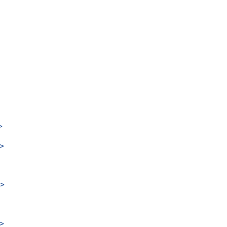
>
>
>
>