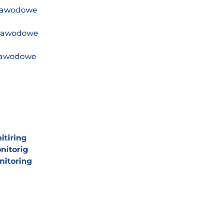
zawodowe
zawodowe
zawodowe
tiring
itorig
itoring