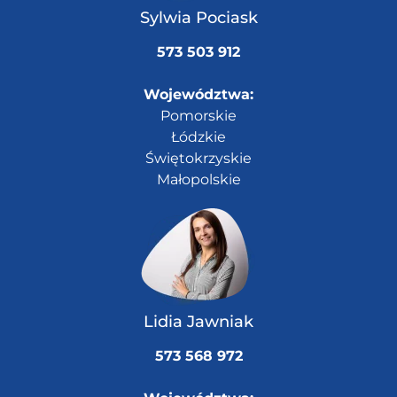
Sylwia Pociask
573 503 912
Województwa:
Pomorskie
Łódzkie
Świętokrzyskie
Małopolskie
Lidia Jawniak
573 568 972