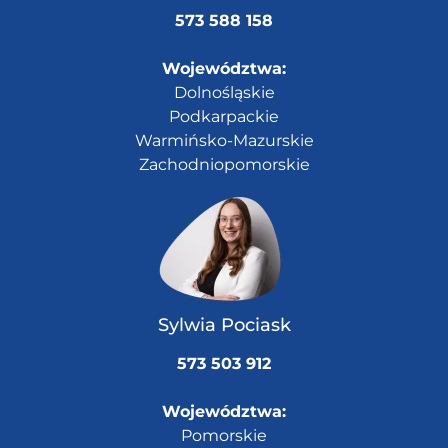
573 588 158
Województwa:
Dolnośląskie
Podkarpackie
Warmińsko-Mazurskie
Zachodniopomorskie
Sylwia Pociask
573 503 912
Województwa:
Pomorskie