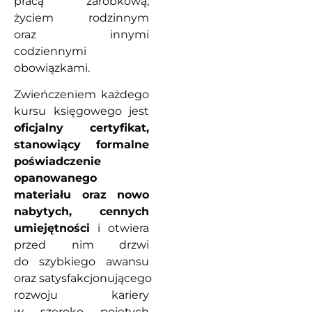
pracą zarobkową,
życiem rodzinnym
oraz innymi
codziennymi
obowiązkami.
Zwieńczeniem każdego
kursu księgowego jest
oficjalny certyfikat,
stanowiący formalne
poświadczenie
opanowanego
materiału oraz nowo
nabytych, cennych
umiejętności
i otwiera
przed nim drzwi
do szybkiego awansu
oraz satysfakcjonującego
rozwoju kariery
w szeroko pojętych