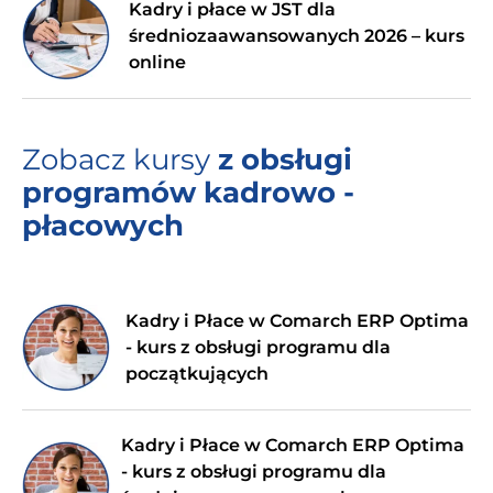
Kadry i płace w JST dla
średniozaawansowanych 2026 – kurs
online
Zobacz kursy
z obsługi
programów kadrowo -
płacowych
Kadry i Płace w Comarch ERP Optima
- kurs z obsługi programu dla
początkujących
Kadry i Płace w Comarch ERP Optima
- kurs z obsługi programu dla