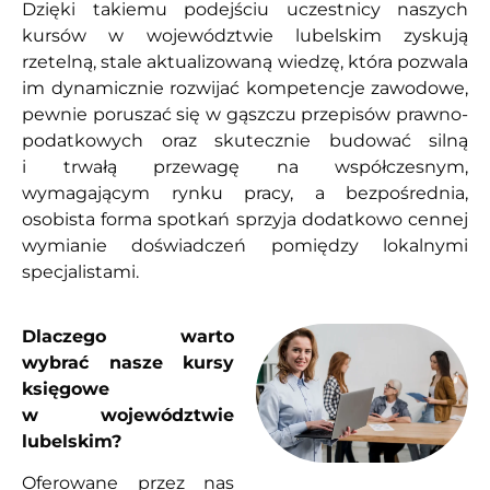
Dzięki takiemu podejściu uczestnicy naszych
kursów w województwie lubelskim zyskują
rzetelną, stale aktualizowaną wiedzę, która pozwala
im dynamicznie rozwijać kompetencje zawodowe,
pewnie poruszać się w gąszczu przepisów prawno-
podatkowych oraz skutecznie budować silną
i trwałą przewagę na współczesnym,
wymagającym rynku pracy, a bezpośrednia,
osobista forma spotkań sprzyja dodatkowo cennej
wymianie doświadczeń pomiędzy lokalnymi
specjalistami.
Dlaczego warto
wybrać nasze kursy
księgowe
w województwie
lubelskim?
Oferowane przez nas