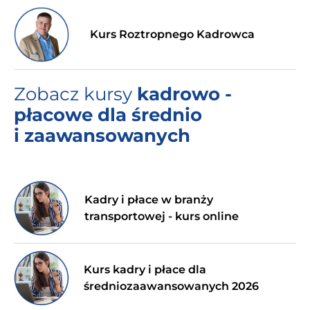
Kurs Roztropnego Kadrowca
Zobacz kursy
kadrowo -
płacowe dla średnio
i zaawansowanych
Kadry i płace w branży
transportowej - kurs online
Kurs kadry i płace dla
średniozaawansowanych 2026