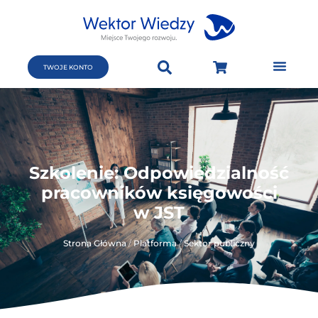
TWOJE KONTO
Szkolenie: Odpowiedzialność
pracowników księgowości
w JST
Strona Główna
/
Platforma
/
Sektor publiczny