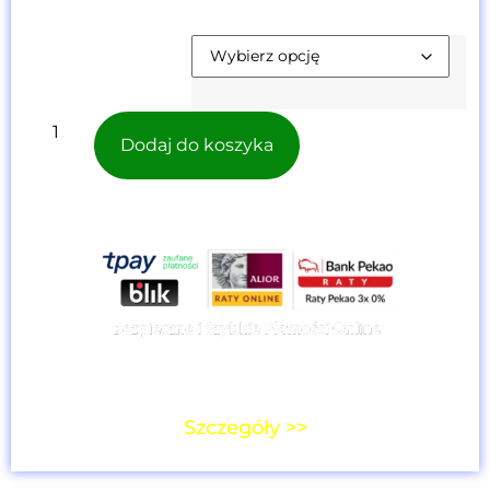
347,00
zł
Termin
Szkolenia:
Dodaj do koszyka
Cena dla użytkowników platformy:
0,00 z
ł
Szczegóły >>