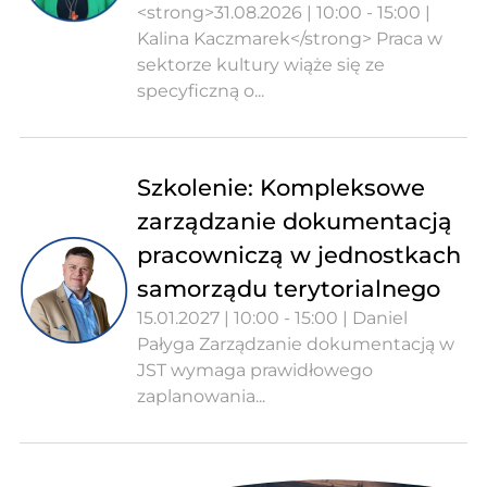
<strong>31.08.2026 | 10:00 - 15:00 |
Kalina Kaczmarek</strong> Praca w
sektorze kultury wiąże się ze
specyficzną o...
Szkolenie: Kompleksowe
zarządzanie dokumentacją
pracowniczą w jednostkach
samorządu terytorialnego
15.01.2027 | 10:00 - 15:00 | Daniel
Pałyga Zarządzanie dokumentacją w
JST wymaga prawidłowego
zaplanowania...