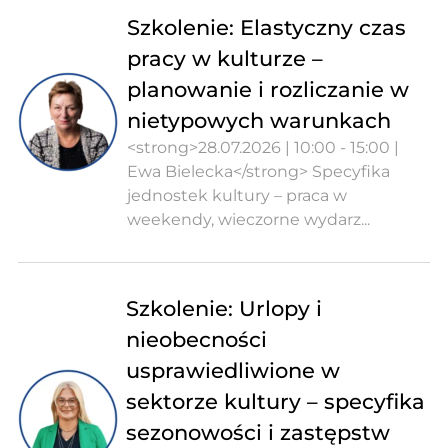
Szkolenie: Elastyczny czas
pracy w kulturze –
planowanie i rozliczanie w
nietypowych warunkach
<strong>28.07.2026 | 10:00 - 15:00 |
Ewa Bielecka</strong> Specyfika
jednostek kultury – praca w
weekendy, wieczorne wydarz...
Szkolenie: Urlopy i
nieobecności
usprawiedliwione w
sektorze kultury – specyfika
sezonowości i zastępstw