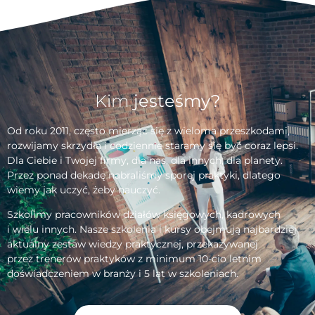
Kim
jesteśmy?
Od roku 2011, często mierząc się z wieloma przeszkodami,
rozwijamy skrzydła i codziennie staramy się być coraz lepsi.
Dla Ciebie i Twojej firmy, dla nas, dla innych, dla planety.
Przez ponad dekadę nabraliśmy sporej praktyki, dlatego
wiemy jak uczyć, żeby nauczyć.
Szkolimy pracowników działów księgowych, kadrowych
i wielu innych. Nasze szkolenia i kursy obejmują najbardziej
aktualny zestaw wiedzy praktycznej, przekazywanej
przez trenerów praktyków z minimum 10-cio letnim
doświadczeniem w branży i 5 lat w szkoleniach.