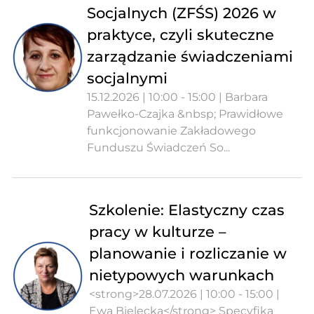
Socjalnych (ZFŚS) 2026 w
praktyce, czyli skuteczne
zarządzanie świadczeniami
socjalnymi
15.12.2026 | 10:00 - 15:00 | Barbara
Pawełko-Czajka &nbsp; Prawidłowe
funkcjonowanie Zakładowego
Funduszu Świadczeń So...
Szkolenie: Elastyczny czas
pracy w kulturze –
planowanie i rozliczanie w
nietypowych warunkach
<strong>28.07.2026 | 10:00 - 15:00 |
Ewa Bielecka</strong> Specyfika