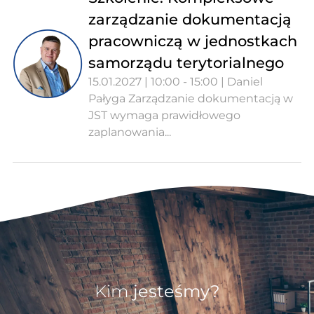
zarządzanie dokumentacją
pracowniczą w jednostkach
samorządu terytorialnego
15.01.2027 | 10:00 - 15:00 | Daniel
Pałyga Zarządzanie dokumentacją w
JST wymaga prawidłowego
zaplanowania...
Kim
jesteśmy?