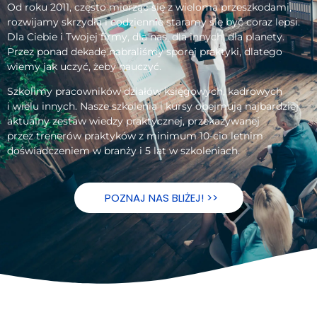
Od roku 2011, często mierząc się z wieloma przeszkodami,
rozwijamy skrzydła i codziennie staramy się być coraz lepsi.
Dla Ciebie i Twojej firmy, dla nas, dla innych, dla planety.
Przez ponad dekadę nabraliśmy sporej praktyki, dlatego
wiemy jak uczyć, żeby nauczyć.
Szkolimy pracowników działów księgowych, kadrowych
i wielu innych. Nasze szkolenia i kursy obejmują najbardziej
aktualny zestaw wiedzy praktycznej, przekazywanej
przez trenerów praktyków z minimum 10-cio letnim
doświadczeniem w branży i 5 lat w szkoleniach.
POZNAJ NAS BLIŻEJ! >>