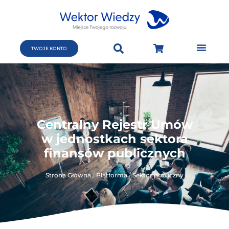
TWOJE KONTO
Centralny Rejestr Umów
w jednostkach sektora
finansów publicznych
Strona Główna
/
Platforma
/
Sektor publiczny