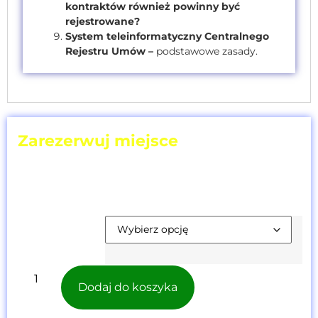
kontraktów również powinny być
rejestrowane?
System teleinformatyczny Centralnego
Rejestru Umów –
podstawowe zasady.
Zarezerwuj miejsce
wybierz termin
i ilość uczestników!
Cena szkolenia [netto]:
197,00
zł
Termin
Szkolenia:
Dodaj do koszyka