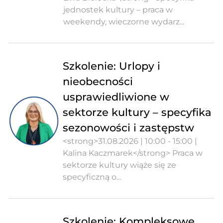
jednostek kultury – praca w
weekendy, wieczorne wydarz...
Szkolenie: Urlopy i
nieobecności
usprawiedliwione w
sektorze kultury – specyfika
sezonowości i zastępstw
<strong>31.08.2026 | 10:00 - 15:00 |
Kalina Kaczmarek</strong> Praca w
sektorze kultury wiąże się ze
specyficzną o...
Szkolenie: Kompleksowe