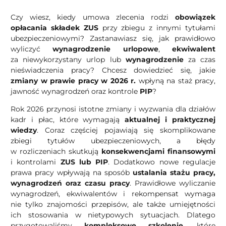
Czy wiesz, kiedy umowa zlecenia rodzi
obowiązek
opłacania
składek ZUS
przy zbiegu z innymi tytułami
ubezpieczeniowymi? Zastanawiasz się, jak prawidłowo
wyliczyć
wynagrodzenie urlopowe
,
ekwiwalent
za niewykorzystany urlop lub
wynagrodzenie
za czas
nieświadczenia pracy? Chcesz dowiedzieć się, jakie
zmiany w prawie pracy w 2026 r.
wpłyną na staż pracy,
jawność wynagrodzeń oraz kontrole
PIP
?
Rok 2026 przynosi istotne zmiany i wyzwania dla działów
kadr i płac, które wymagają
aktualnej i praktycznej
wiedzy
. Coraz częściej pojawiają się skomplikowane
zbiegi tytułów ubezpieczeniowych, a błędy
w rozliczeniach skutkują
konsekwencjami finansowymi
i kontrolami
ZUS lub PIP
. Dodatkowo nowe regulacje
prawa pracy wpływają na sposób
ustalania stażu pracy,
wynagrodzeń oraz czasu pracy
. Prawidłowe wyliczanie
wynagrodzeń, ekwiwalentów i rekompensat wymaga
nie tylko znajomości przepisów, ale także umiejętności
ich stosowania w nietypowych sytuacjach. Dlatego
przygotowaliśmy
kompleksowe szkolenie
, które