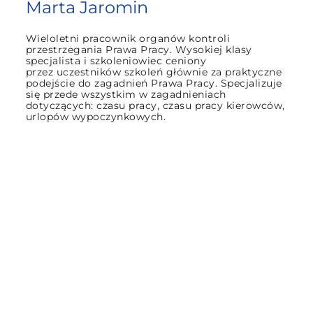
Marta Jaromin
Wieloletni pracownik organów kontroli
przestrzegania Prawa Pracy. Wysokiej klasy
specjalista i szkoleniowiec ceniony
przez uczestników szkoleń głównie za praktyczne
podejście do zagadnień Prawa Pracy. Specjalizuje
się przede wszystkim w zagadnieniach
dotyczących: czasu pracy, czasu pracy kierowców,
urlopów wypoczynkowych.
Miejsce
szkolenia:
Szklarska Poręba, Hotel Kryształ **** Conference &
Spa