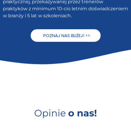
praktycznej, przekazywanej przez trenerów
praktyków z minimum 10-cio letnim doświadczeniem
w branży i 5 lat w szkoleniach.
POZNAJ NAS BLIŻEJ! >>
Opinie
o nas!