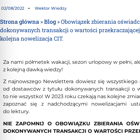
02/08/2022
Wektor Wiedzy
Strona główna
»
Blog
»
Obowiązek zbierania oświadc
dokonywanych transakcji o wartości przekraczającej 
kolejna nowelizacja CIT.
Za nami półmetek wakacji, sezon urlopowy w pełni, a
z kolejną dawką wiedzy!
Z najnowszego Newslettera dowiesz się wszystkiego
od dostawców z tytułu dokonywanych transakcji o war
to nie wszystko! W 2023 roku czekają nas kolejne zm
zapoznać się z nadchodzącymi nowelizacjami us
do lektury.
NIE ZAPOMNIJ O OBOWIĄZKU ZBIERANIA OŚ
DOKONYWANYCH TRANSAKCJI O WARTOŚCI PRZEKR