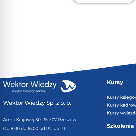
Kursy
Kursy księg
Wektor Wiedzy Sp. z o. o.
Kursy kadro
Kursy wyjaz
Armii Krajowej 30, 35-307 Rzeszów
Szkolenia
Od 8.00 do 16.00 od PN do PT.