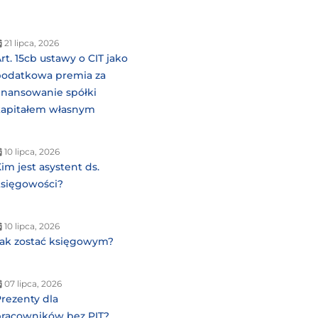
21 lipca, 2026
rt. 15cb ustawy o CIT jako
podatkowa premia za
finansowanie spółki
kapitałem własnym
10 lipca, 2026
im jest asystent ds.
księgowości?
10 lipca, 2026
Jak zostać księgowym?
07 lipca, 2026
rezenty dla
pracowników bez PIT?