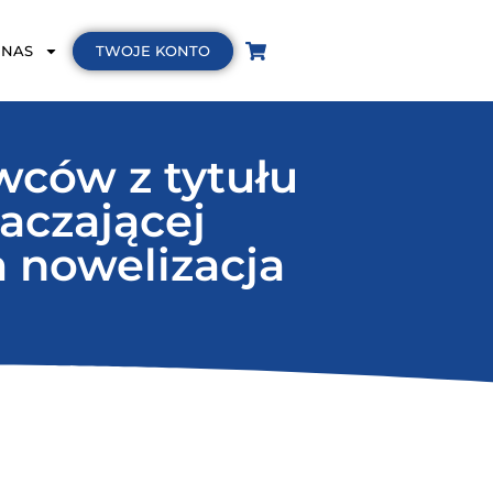
TWOJE KONTO
 NAS
wców z tytułu
aczającej
a nowelizacja