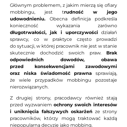
Głównym problemem, z jakim mierzą się ofiary
mobbingu, jest t
rudność w jego
udowodnieniu.
Obecna definicja podkreśla
konieczność wykazania zarówno
długotrwałości, jak i uporczywości
działań
sprawcy, co w praktyce często prowadzi
do sytuacji, w której pracownik nie jest w stanie
skutecznie dochodzić swoich praw.
Brak
odpowiednich dowodów, obawa
przed konsekwencjami zawodowymi
oraz niska świadomość prawna
sprawiają,
że wiele przypadków mobbingu pozostaje
nierozwiązanych.
Z drugiej strony, pracodawcy również stają
przed wyzwaniem
ochrony swoich interesów
i uniknięcia fałszywych oskarżeń
ze strony
pracowników, którzy mogą traktować każdą
niepopularną decyzję jako mobbing.