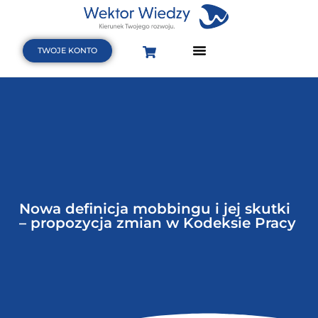
TWOJE KONTO
Strona Główna
Terminarz szkoleń i webinarów
Baza wiedzy
Nowa definicja mobbingu i jej skutki
– propozycja zmian w Kodeksie Pracy