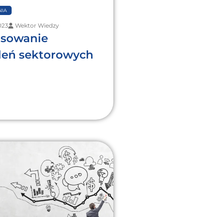
IA
023
Wektor Wiedzy
nsowanie
leń sektorowych