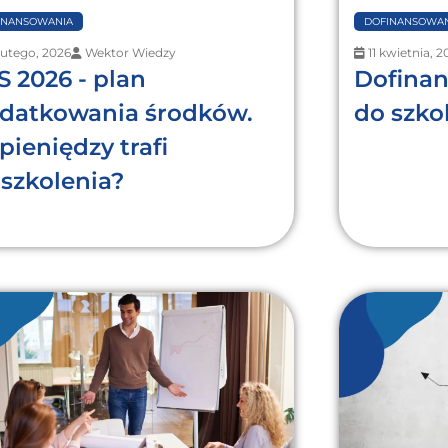
INANSOWANIA
DOFINANSOWAN
lutego, 2026
Wektor Wiedzy
11 kwietnia, 2
S 2026 - plan
Dofina
datkowania środków.
do szko
 pieniędzy trafi
 szkolenia?