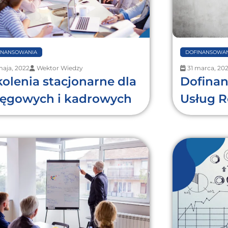
INANSOWANIA
DOFINANSOWAN
maja, 2022
Wektor Wiedzy
31 marca, 20
kolenia stacjonarne dla
Dofinan
ięgowych i kadrowych
Usług 