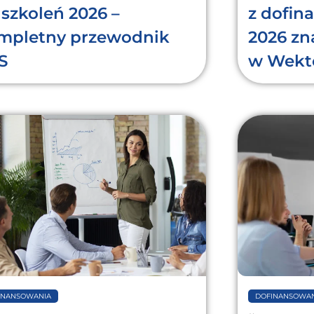
 szkoleń 2026 –
z dofi
mpletny przewodnik
2026 zn
S
w Wekt
INANSOWANIA
DOFINANSOWAN