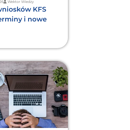
26
Wektor Wiedzy
wniosków KFS
terminy i nowe