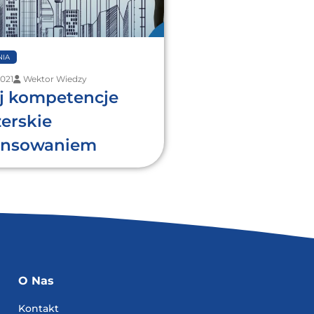
IA
2021
Wektor Wiedzy
j kompetencje
erskie
nansowaniem
O Nas
Kontakt