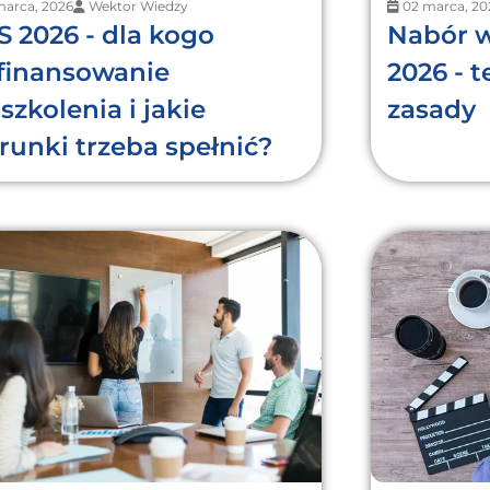
marca, 2026
Wektor Wiedzy
02 marca, 20
S 2026 - dla kogo
Nabór 
finansowanie
2026 - 
szkolenia i jakie
zasady
runki trzeba spełnić?