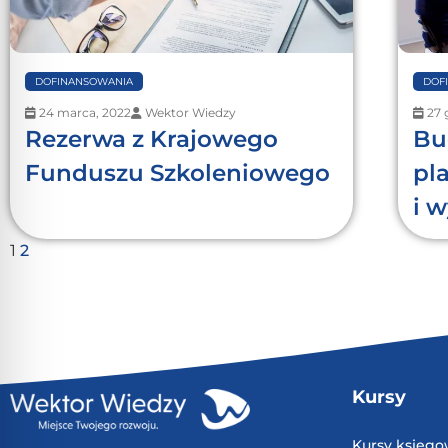
DOFINANSOWANIA
DOF
24 marca, 2022
Wektor Wiedzy
27 
Rezerwa z Krajowego
Bu
Funduszu Szkoleniowego
pl
i 
1
2
Kursy
Kursy księg