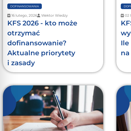
DOFINANSOWANIA
DOF
16 lutego, 2026
Wektor Wiedzy
02 
KFS 2026 - kto może
KF
otrzymać
wy
dofinansowanie?
Ile
Aktualne priorytety
na
i zasady