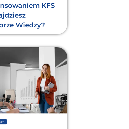
nansowaniem KFS
ajdziesz
orze Wiedzy?
IA