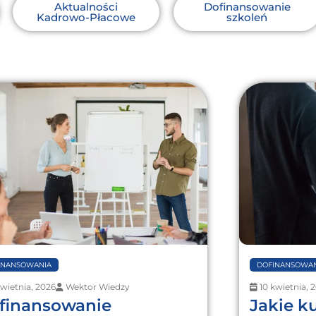
Aktualności
Dofinansowanie
Kadrowo-Płacowe
szkoleń
INANSOWANIA
DOFINANSOWAN
kwietnia, 2026
Wektor Wiedzy
10 kwietnia, 
finansowanie
Jakie k