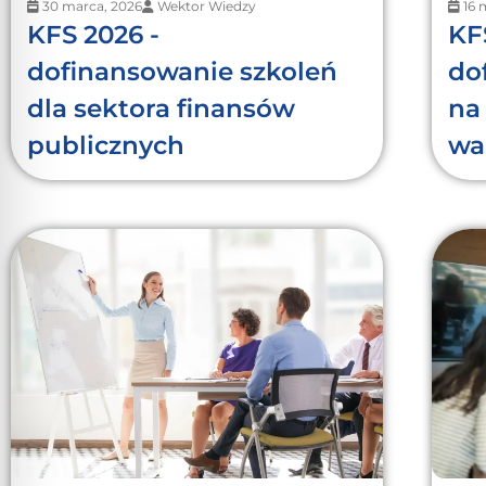
30 marca, 2026
Wektor Wiedzy
16 
KFS 2026 -
KF
dofinansowanie szkoleń
do
dla sektora finansów
na 
publicznych
wa