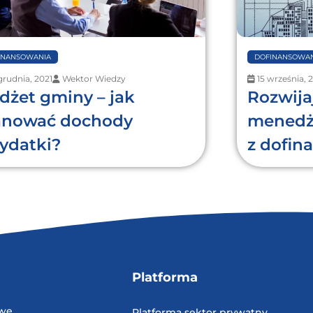
INANSOWANIA
DOFINANSOWAN
grudnia, 2021
Wektor Wiedzy
15 września, 
dżet gminy – jak
Rozwija
anować dochody
menedż
wydatki?
z dofi
Platforma
owe
Platforma sektor prywatny