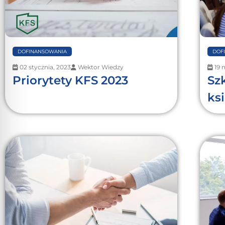
DOFINANSOWANIA
DOF
02 stycznia, 2023
Wektor Wiedzy
19 
Priorytety KFS 2023
Sz
ks