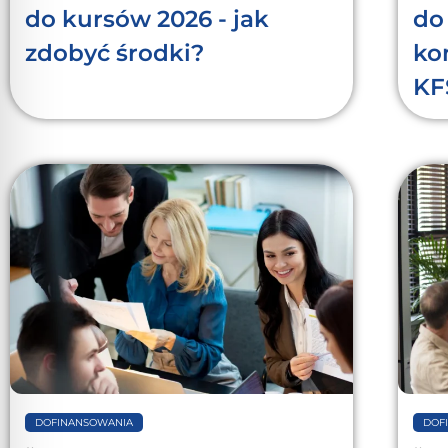
do kursów 2026 - jak
do
zdobyć środki?
ko
KF
DOFINANSOWANIA
DOF