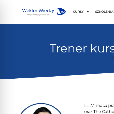
KURSY
SZKOLENIA
Trener ku
o
LL .M. radca p
oraz The Catho