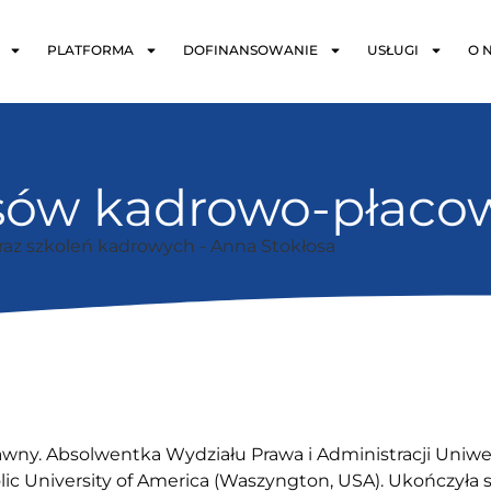
PLATFORMA
DOFINANSOWANIE
USŁUGI
O 
rsów kadrowo-płaco
raz szkoleń kadrowych -
Anna Stokłosa
rawny. Absolwentka Wydziału Prawa i Administracji Uniwe
lic University of America (Waszyngton, USA). Ukończyła 