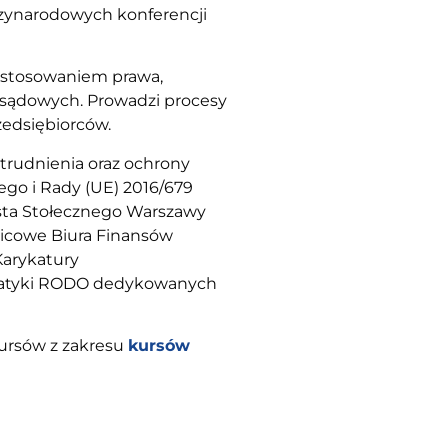
dzynarodowych konferencji
 stosowaniem prawa,
 sądowych. Prowadzi procesy
zedsiębiorców.
trudnienia oraz ochrony
go i Rady (UE) 2016/679
iasta Stołecznego Warszawy
nicowe Biura Finansów
Karykatury
ematyki RODO dedykowanych
kursów z zakresu
kursów