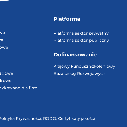
Platforma
owe
Platforma sektor prywatny
we
Platforma sektor publiczny
dowe
Dofinansowanie
Krajowy Fundusz
Szkoleniowy
ięgowe
Baza Usług
Rozwojowych
adrowe
dykowane dla firm
Polityka Prywatności
,
RODO
,
Certyfikaty jakości