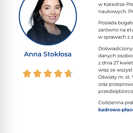
w Katedrze Pr
naukowych. Pr
Posiada bogat
zarówno na et
w sprawach z z
Doświadczony 
Anna Stokłosa
danych osobow
z dnia 27 kwie
wraz ze wszyst
Oświaty m. st
oraz przeprow
przedsiębiorco
Codzienna pra
kadrowo-pła