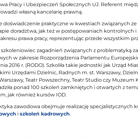
awa Pracy i Ubezpieczeń Społecznych UJ. Referent mię
owadzi własną kancelarię prawną.
e doświadczenie praktyczne w kwestiach związanych ze
apie doradztwa, jak też w postępowaniach kontrolnych i
akresu prawa pracy, reprezentując przede wszystkim pr
szkoleniowiec zagadnień związanych z problematyką za
ych w zakresie Rozporządzenia Parlamentu Europejskie
tnia 2016 r. (RODO). Szkoliła takie jednostki jak Urząd M
kimi Urzędami Dzielnic, Radnych m. st. Warszawy, Dziel
. Warszawy, Teatr Powszechny, Teatr Studio czy Muzeum 
adziła ponad 100 szkoleń zamkniętych i otwartych z t
m, jak również kursów IOD.
ktyka zawodowa obejmuje realizację specjalistycznych 
cowych
i
szkoleń kadrowych
.