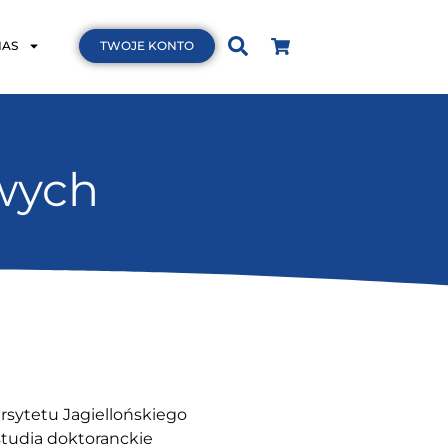
NAS
TWOJE KONTO
wych
rsytetu Jagiellońskiego
studia doktoranckie