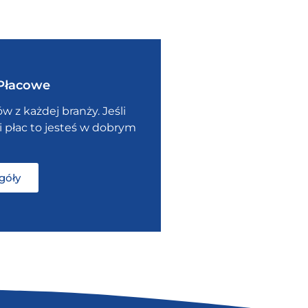
Płacowe
 z każdej branży. Jeśli
i płac to jesteś w dobrym
góły