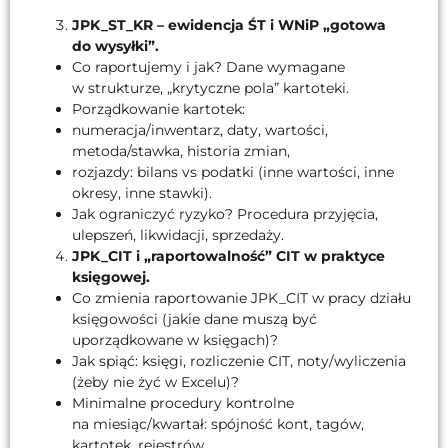
JPK_ST_KR – ewidencja ŚT i WNiP „gotowa
do wysyłki”.
Co raportujemy i jak? Dane wymagane
w strukturze, „krytyczne pola” kartoteki.
Porządkowanie kartotek:
numeracja/inwentarz, daty, wartości,
metoda/stawka, historia zmian,
rozjazdy: bilans vs podatki (inne wartości, inne
okresy, inne stawki).
Jak ograniczyć ryzyko? Procedura przyjęcia,
ulepszeń, likwidacji, sprzedaży.
JPK_CIT i „raportowalność” CIT w praktyce
księgowej.
Co zmienia raportowanie JPK_CIT w pracy działu
księgowości (jakie dane muszą być
uporządkowane w księgach)?
Jak spiąć: księgi, rozliczenie CIT, noty/wyliczenia
(żeby nie żyć w Excelu)?
Minimalne procedury kontrolne
na miesiąc/kwartał: spójność kont, tagów,
kartotek, rejestrów.