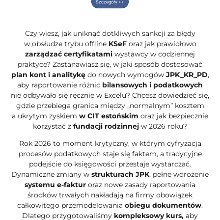
Szczegóły >>
Czy wiesz, jak uniknąć dotkliwych sankcji za błędy
w obsłudze trybu offline
KSeF
oraz jak prawidłowo
zarządzać certyfikatami
wystawcy w codziennej
praktyce? Zastanawiasz się, w jaki sposób dostosować
plan kont i analitykę
do nowych wymogów
JPK_KR_PD
,
aby raportowanie różnic
bilansowych i podatkowych
nie odbywało się ręcznie w Excelu? Chcesz dowiedzieć się,
gdzie przebiega granica między „normalnym” kosztem
a ukrytym zyskiem
w CIT estońskim
oraz jak bezpiecznie
korzystać z
fundacji rodzinnej
w 2026 roku?
Rok 2026 to moment krytyczny, w którym cyfryzacja
procesów podatkowych staje się faktem, a tradycyjne
podejście do księgowości przestaje wystarczać.
Dynamiczne zmiany w
strukturach JPK
, pełne wdrożenie
systemu e-faktur
oraz nowe zasady raportowania
środków trwałych nakładają na firmy obowiązek
całkowitego przemodelowania
obiegu dokumentów
.
Dlatego przygotowaliśmy
kompleksowy kurs,
aby