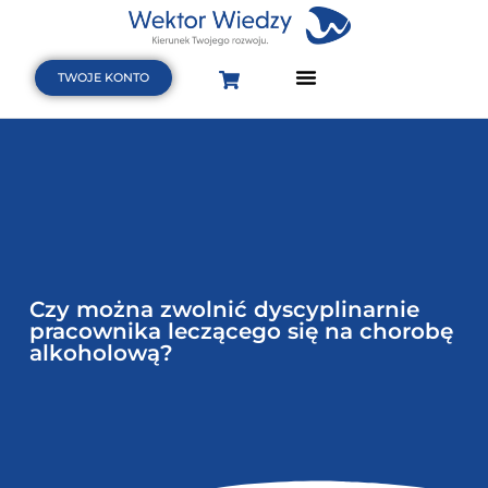
TWOJE KONTO
Strona Główna
Terminarz szkoleń i webinarów
Baza wiedzy
Czy można zwolnić dyscyplinarnie
pracownika leczącego się na chorobę
alkoholową?