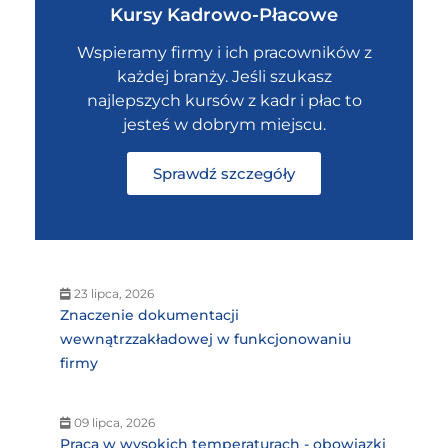
Kursy Kadrowo-Płacowe
Wspieramy firmy i ich pracowników z
każdej branży. Jeśli szukasz
najlepszych kursów z kadr i płac to
jesteś w dobrym miejscu.
Sprawdź szczegóły
23 lipca, 2026
Znaczenie dokumentacji
wewnątrzzakładowej w funkcjonowaniu
firmy
09 lipca, 2026
Praca w wysokich temperaturach - obowiązki