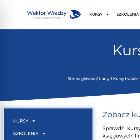
KURSY
SZKOLENIA
Kurs
Strona główna
/
Kursy
/
Kursy i szkole
Zobacz ku
KURSY
Sprawdź kurs
SZKOLENIA
księgowych, fin