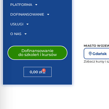
PLATFORMA
DOFINANSOWANIE
USŁUGI
O NAS
MIASTO WOJE
Dofinansowanie
Gdańsk
do szkoleń i kursów
Zobacz kursy i 
0
0,00
zł