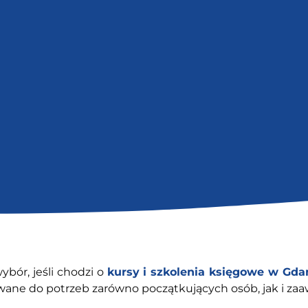
bór, jeśli chodzi o
kursy i szkolenia księgowe w Gd
owane do potrzeb zarówno początkujących osób, jak i za