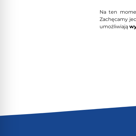
Na ten mom
Zachęcamy jed
umożliwiają
wy