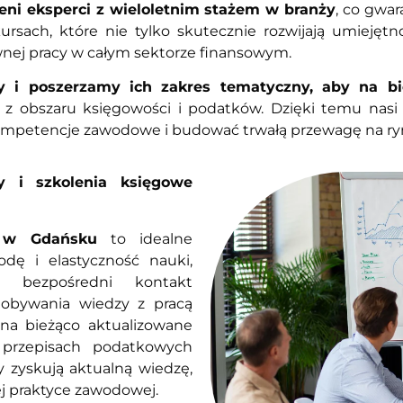
eni eksperci z wieloletnim stażem w branży
, co gwa
kursach, które nie tylko skutecznie rozwijają umiejęt
wnej pracy w całym sektorze finansowym.
y i poszerzamy ich zakres tematyczny, aby na bi
z obszaru księgowości i podatków. Dzięki temu nasi
kompetencje zawodowe i budować trwałą przewagę na ry
y i szkolenia księgowe
e w Gdańsku
to idealne
odę i elastyczność nauki,
 bezpośredni kontakt
dobywania wiedzy z pracą
na bieżąco aktualizowane
przepisach podatkowych
 zyskują aktualną wiedzę,
j praktyce zawodowej.