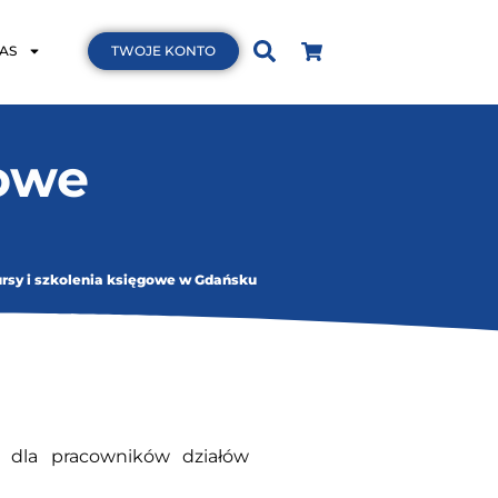
AS
TWOJE KONTO
owe
ursy i szkolenia księgowe w Gdańsku
 dla pracowników działów