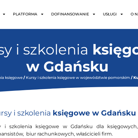
PLATFORMA
DOFINANSOWANIE
USŁUGI
O N
y i szkolenia
księg
w Gdańsku
nia księgowe
/
Kursy i szkolenia księgowe w województwie pomorskim
/ K
rsy i szkolenia
księgowe w Gdańsku
y i szkolenia księgowe w Gdańsku dla księgowych,
ansistów, biur rachunkowych, właścicieli firm.