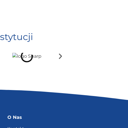
stytucji
O Nas