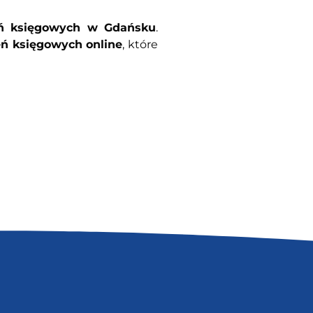
eń księgowych w Gdańsku
.
eń księgowych online
, które