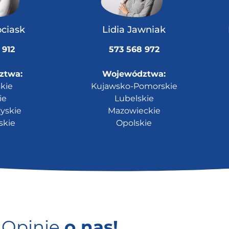
ociask
Lidia Jawniak
 912
573 568 972
ztwa:
Województwa:
kie
Kujawsko-Pomorskie
ie
Lubelskie
yskie
Mazowieckie
skie
Opolskie
Opinie
o nas!