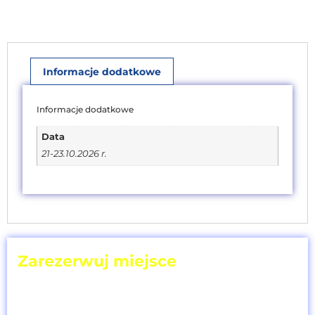
Informacje dodatkowe
Informacje dodatkowe
Data
21-23.10.2026 r.
Zarezerwuj miejsce
wybierz termin
i ilość uczestników!
Cena szkolenia [netto]:
3.600,00
zł