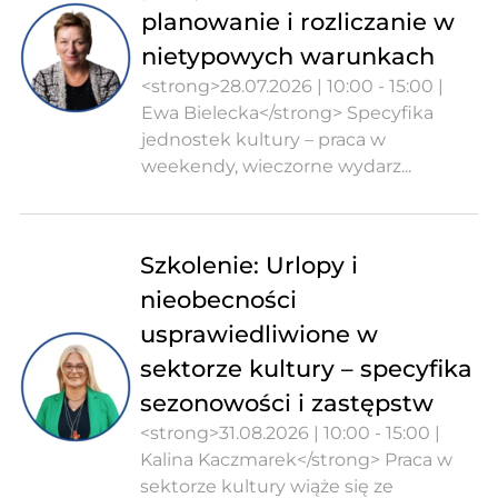
planowanie i rozliczanie w
nietypowych warunkach
<strong>28.07.2026 | 10:00 - 15:00 |
Ewa Bielecka</strong> Specyfika
jednostek kultury – praca w
weekendy, wieczorne wydarz...
Szkolenie: Urlopy i
nieobecności
usprawiedliwione w
sektorze kultury – specyfika
sezonowości i zastępstw
<strong>31.08.2026 | 10:00 - 15:00 |
Kalina Kaczmarek</strong> Praca w
sektorze kultury wiąże się ze