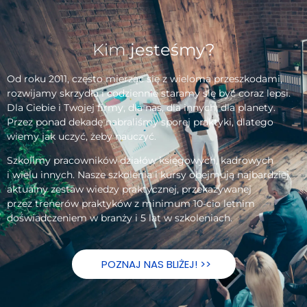
Kim
jesteśmy?
Od roku 2011, często mierząc się z wieloma przeszkodami,
rozwijamy skrzydła i codziennie staramy się być coraz lepsi.
Dla Ciebie i Twojej firmy, dla nas, dla innych, dla planety.
Przez ponad dekadę nabraliśmy sporej praktyki, dlatego
wiemy jak uczyć, żeby nauczyć.
Szkolimy pracowników działów księgowych, kadrowych
i wielu innych. Nasze szkolenia i kursy obejmują najbardziej
aktualny zestaw wiedzy praktycznej, przekazywanej
przez trenerów praktyków z minimum 10-cio letnim
doświadczeniem w branży i 5 lat w szkoleniach.
POZNAJ NAS BLIŻEJ! >>