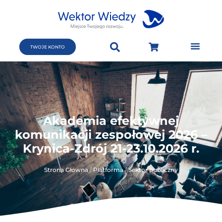
TWOJE KONTO
Akademia efektywnej
komunikacji zespołowej 2026 –
Krynica-Zdrój 21-23.10.2026 r.
Strona Główna
/
Platforma
/
Sektor publiczny