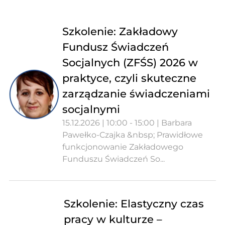
Szkolenie: Zakładowy
Fundusz Świadczeń
Socjalnych (ZFŚS) 2026 w
praktyce, czyli skuteczne
zarządzanie świadczeniami
socjalnymi
15.12.2026 | 10:00 - 15:00 | Barbara
Pawełko-Czajka &nbsp; Prawidłowe
funkcjonowanie Zakładowego
Funduszu Świadczeń So...
Szkolenie: Elastyczny czas
pracy w kulturze –