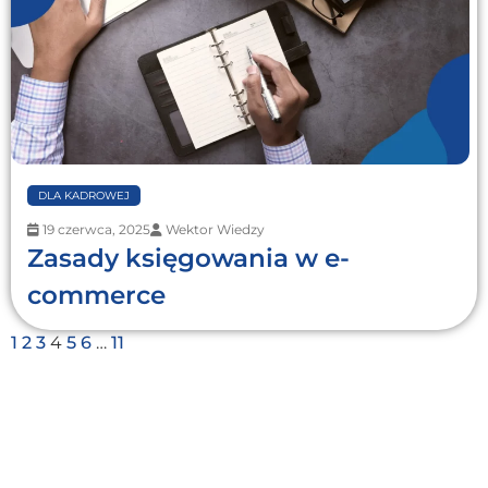
DLA KADROWEJ
19 czerwca, 2025
Wektor Wiedzy
Zasady księgowania w e-
commerce
1
2
3
4
5
6
…
11