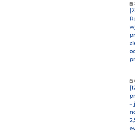
[
R
w
p
z
o
p
1
[1
p
–
n
2,
e