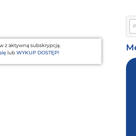
M
w z aktywną subskrypcją.
się
lub
WYKUP DOSTĘP!