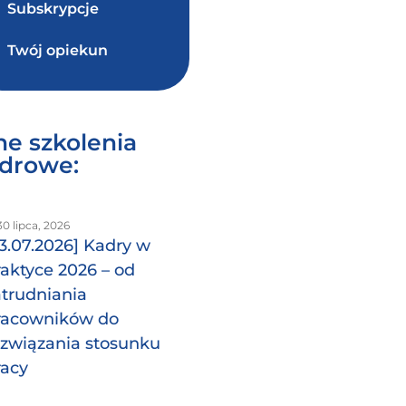
Subskrypcje
Twój opiekun
ne szkolenia
drowe:
0 lipca, 2026
23.07.2026] Kadry w
raktyce 2026 – od
atrudniania
racowników do
ozwiązania stosunku
racy