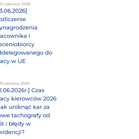
25 czerwca, 2026
23.06.2026]
ozliczenie
ynagrodzenia
racownika i
leceniobiorcy
ddelegowanego do
racy w UE
9 czerwca, 2026
2.06.2026r.] Czas
racy kierowców 2026
 jak uniknąć kar za
owe tachografy od
5t i błędy w
widencji?