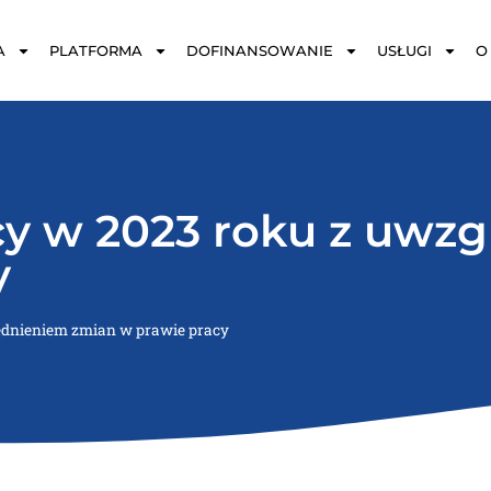
A
PLATFORMA
DOFINANSOWANIE
USŁUGI
O
acy w 2023 roku z uwz
y
lędnieniem zmian w prawie pracy