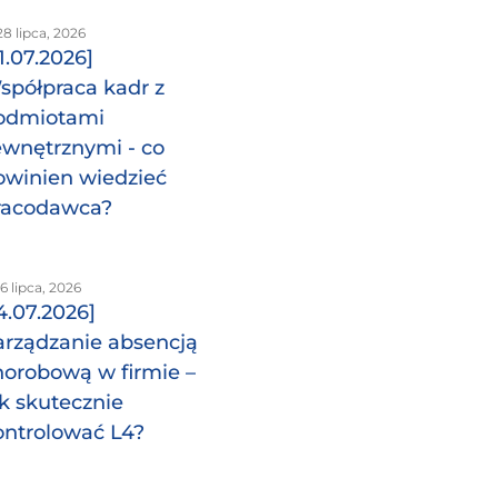
8 lipca, 2026
1.07.2026]
spółpraca kadr z
odmiotami
ewnętrznymi - co
owinien wiedzieć
racodawca?
6 lipca, 2026
4.07.2026]
arządzanie absencją
horobową w firmie –
ak skutecznie
ontrolować L4?