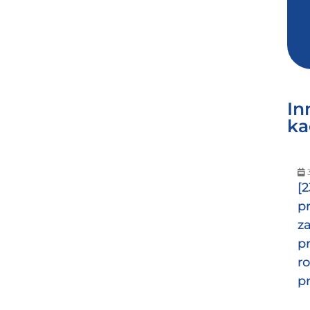
In
ka
3
[
p
z
p
r
p