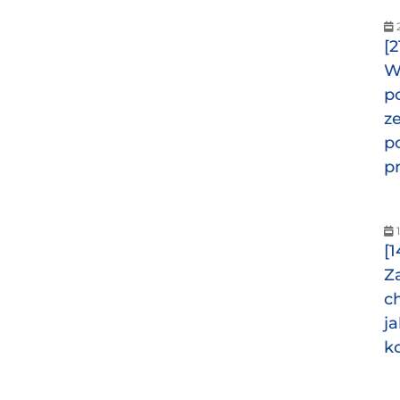
2
[2
W
p
z
p
p
1
[1
Z
c
j
k