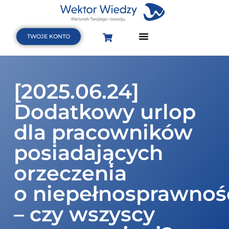
TWOJE KONTO
Strona Główna
Terminarz szkoleń i webinarów
Baza wiedzy
[2025.06.24]
Dodatkowy urlop
dla pracowników
posiadających
orzeczenia
o niepełnosprawnoś
– czy wszyscy