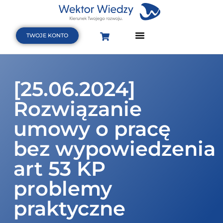
TWOJE KONTO
Strona Główna
Terminarz szkoleń i webinarów
Baza wiedzy
[25.06.2024]
Rozwiązanie
umowy o pracę
bez wypowiedzenia
art 53 KP
problemy
praktyczne